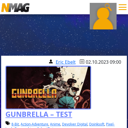
Eric Ebelt
02.10.2023 09:00
GUNBRELLA – TEST
8-Bit
,
Action-Adventure
,
Anime
,
Devolver Digital
,
Doinksoft
,
Pixel-