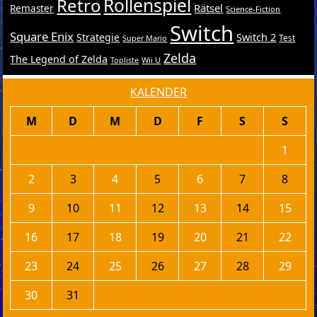
Retro
Rollenspiel
Rätsel
Remaster
Science-Fiction
Switch
Square Enix
Switch 2
Strategie
Test
Super Mario
Zelda
The Legend of Zelda
Topliste
Wii U
KALENDER
M
D
M
D
F
S
S
1
2
3
4
5
6
7
8
9
10
11
12
13
14
15
16
17
18
19
20
21
22
23
24
25
26
27
28
29
30
31