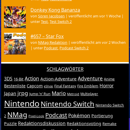
Donkey Kong Bananza
von
Sören Jacobsen
|
veröffentlicht am vor 1 Woche
|
unter
Test
,
Test Switch 2
#657 – Star Fox
von
NMag Redaktion
|
veröffentlicht am vor 2 Wochen
|
unter
Podcast
,
Podcast Switch 2
SCHLAGWÖRTER
Action
Adventure
3DS
Action-Adventure
16-Bit
Anime
Horror
Bestenliste
Capcom
Final Fantasy
Fire Emblem
eShop
jrpg
Mario
Japan
Jump ’n’ Run
Metroid
Multiplayer
Nintendo
Nintendo Switch
Nintendo Switch
NMag
Podcast
Pokémon
Portierung
2
Pixel-Look
Redaktionsdiskussion
Puzzle
Redaktionsvoting
Remake