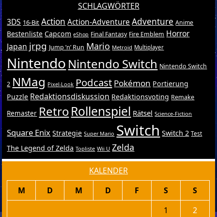
SCHLAGWÖRTER
Action
Adventure
3DS
Action-Adventure
16-Bit
Anime
Horror
Bestenliste
Capcom
Final Fantasy
Fire Emblem
eShop
jrpg
Mario
Japan
Jump ’n’ Run
Metroid
Multiplayer
Nintendo
Nintendo Switch
Nintendo Switch
NMag
Podcast
Pokémon
Portierung
2
Pixel-Look
Redaktionsdiskussion
Puzzle
Redaktionsvoting
Remake
Retro
Rollenspiel
Rätsel
Remaster
Science-Fiction
Switch
Square Enix
Switch 2
Strategie
Test
Super Mario
Zelda
The Legend of Zelda
Topliste
Wii U
KALENDER
M
D
M
D
F
S
S
1
2