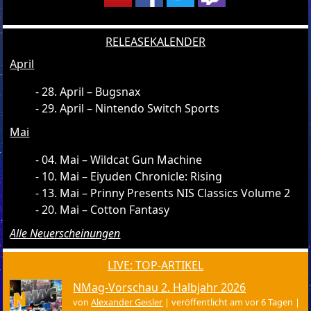
RELEASEKALENDER
April
28. April – Bugsnax
29. April – Nintendo Switch Sports
Mai
04. Mai – Wildcat Gun Machine
10. Mai – Eiyuden Chronicle: Rising
13. Mai – Prinny Presents NIS Classics Volume 2
20. Mai – Cotton Fantasy
Alle Neuerscheinungen
LIVE: TOP-ARTIKEL
NMag-Vorschau 2. Halbjahr 2026
von
Alexander Geisler
|
veröffentlicht am vor 6 Tagen
|