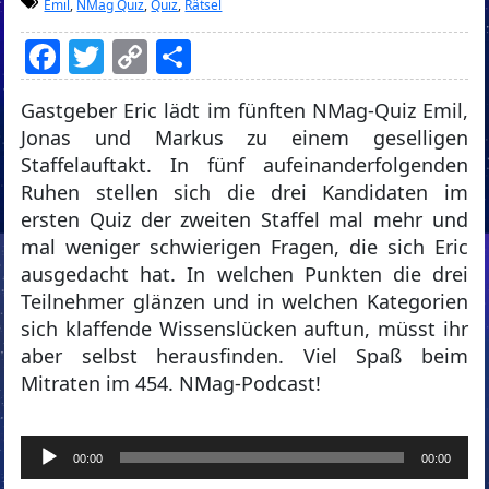
Emil
,
NMag Quiz
,
Quiz
,
Rätsel
Facebook
Twitter
Copy
Teilen
Link
Gastgeber Eric lädt im fünften NMag-Quiz Emil,
Jonas und Markus zu einem geselligen
Staffelauftakt. In fünf aufeinanderfolgenden
Ruhen stellen sich die drei Kandidaten im
ersten Quiz der zweiten Staffel mal mehr und
mal weniger schwierigen Fragen, die sich Eric
ausgedacht hat. In welchen Punkten die drei
Teilnehmer glänzen und in welchen Kategorien
sich klaffende Wissenslücken auftun, müsst ihr
aber selbst herausfinden. Viel Spaß beim
Mitraten im 454. NMag-Podcast!
Audio-
00:00
00:00
Player