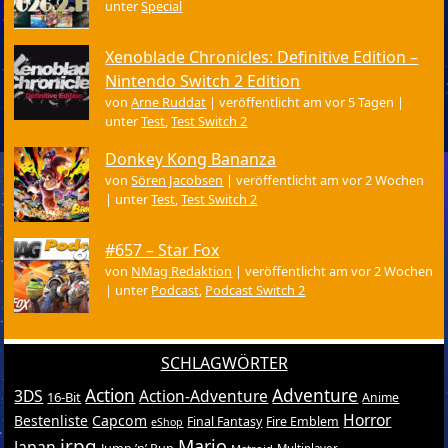
unter
Special
Xenoblade Chronicles: Definitive Edition –
Nintendo Switch 2 Edition
von
Arne Ruddat
|
veröffentlicht am vor 5 Tagen
|
unter
Test
,
Test Switch 2
Donkey Kong Bananza
von
Sören Jacobsen
|
veröffentlicht am vor 2 Wochen
|
unter
Test
,
Test Switch 2
#657 – Star Fox
von
NMag Redaktion
|
veröffentlicht am vor 2 Wochen
|
unter
Podcast
,
Podcast Switch 2
SCHLAGWÖRTER
Action
Adventure
3DS
Action-Adventure
16-Bit
Anime
Horror
Bestenliste
Capcom
Final Fantasy
Fire Emblem
eShop
jrpg
Mario
Japan