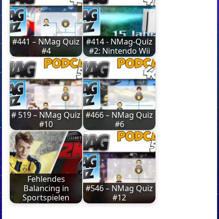
#441 – NMag Quiz
#414 - NMag-Quiz
#4
#2: Nintendo Wii
# 519 – NMag Quiz
#466 – NMag Quiz
#10
#6
Fehlendes
Balancing in
#546 – NMag Quiz
Sportspielen
#12