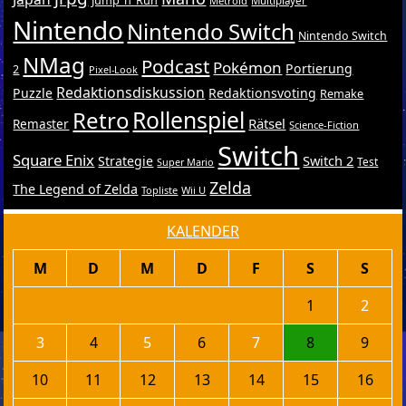
Jump ’n’ Run
Metroid
Multiplayer
Nintendo
Nintendo Switch
Nintendo Switch
NMag
Podcast
Pokémon
Portierung
2
Pixel-Look
Redaktionsdiskussion
Puzzle
Redaktionsvoting
Remake
Retro
Rollenspiel
Rätsel
Remaster
Science-Fiction
Switch
Square Enix
Switch 2
Strategie
Test
Super Mario
Zelda
The Legend of Zelda
Topliste
Wii U
KALENDER
M
D
M
D
F
S
S
1
2
3
4
5
6
7
8
9
10
11
12
13
14
15
16