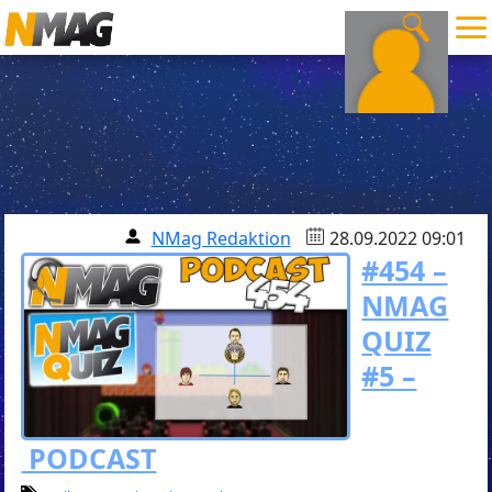
NMag Redaktion
28.09.2022 09:01
#454 –
NMAG
QUIZ
#5 –
PODCAST