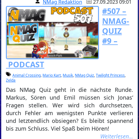
NMag Redaktion
27.09.2023 09:01
#507 –
NMAG-
QUIZ
#9 –
PODCAST
Animal Crossing
,
Mario Kart
,
Musik
,
NMag Quiz
,
Twilight Princess
,
Zelda
Das NMag Quiz geht in die nächste Runde.
Markus, Sören und Emil müssen sich Jonas‘
Fragen stellen. Wer wird sich durchsetzen,
durch Fehler am wenigsten Punkte verlieren
und letztendlich obsiegen? Es bleibt spannend
bis zum Schluss. Viel Spaß beim Hören!
Weiterlesen…