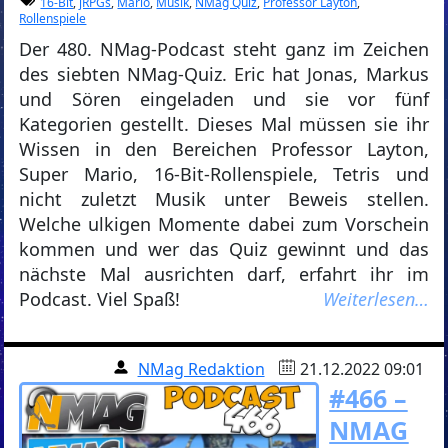
16-Bit
,
jRPGs
,
Mario
,
Musik
,
NMag Quiz
,
Professor Layton
,
Rollenspiele
Der 480. NMag-Podcast steht ganz im Zeichen
des siebten NMag-Quiz. Eric hat Jonas, Markus
und Sören eingeladen und sie vor fünf
Kategorien gestellt. Dieses Mal müssen sie ihr
Wissen in den Bereichen Professor Layton,
Super Mario, 16-Bit-Rollenspiele, Tetris und
nicht zuletzt Musik unter Beweis stellen.
Welche ulkigen Momente dabei zum Vorschein
kommen und wer das Quiz gewinnt und das
nächste Mal ausrichten darf, erfahrt ihr im
Podcast. Viel Spaß!
Weiterlesen…
NMag Redaktion
21.12.2022 09:01
#466 –
NMAG