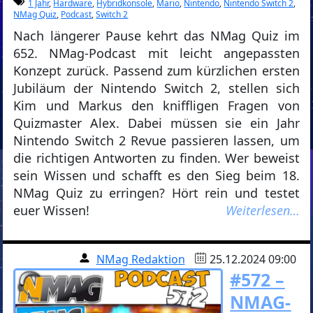
1 Jahr
,
Hardware
,
Hybridkonsole
,
Mario
,
Nintendo
,
Nintendo Switch 2
,
NMag Quiz
,
Podcast
,
Switch 2
Nach längerer Pause kehrt das NMag Quiz im
652. NMag-Podcast mit leicht angepassten
Konzept zurück. Passend zum kürzlichen ersten
Jubiläum der Nintendo Switch 2, stellen sich
Kim und Markus den kniffligen Fragen von
Quizmaster Alex. Dabei müssen sie ein Jahr
Nintendo Switch 2 Revue passieren lassen, um
die richtigen Antworten zu finden. Wer beweist
sein Wissen und schafft es den Sieg beim 18.
NMag Quiz zu erringen? Hört rein und testet
euer Wissen!
Weiterlesen…
NMag Redaktion
25.12.2024 09:00
#572 –
NMAG-