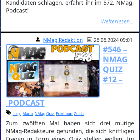
Kandidaten schlagen, erfahrt ihr im 572. NMag-
Podcast!
Weiterlesen…
NMag Redaktion
26.06.2024 09:01
#546 –
NMAG
QUIZ
#12 –
PODCAST
Luigi
,
Mario
,
NMag Quiz
,
Pokémon
,
Zelda
Zum zwölften Mal haben sich drei mutige
NMag-Redakteure gefunden, die sich kniffligen
Fragen in Form eines Quiz stellen wollen. Im