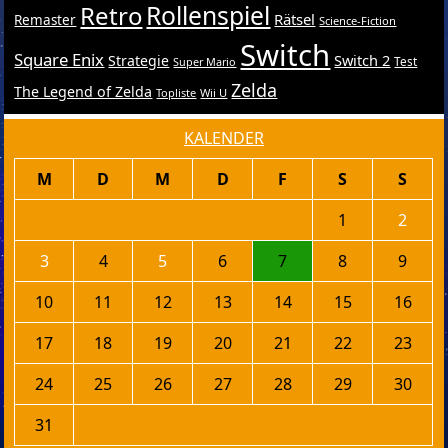
Retro
Rollenspiel
Rätsel
Remaster
Science-Fiction
Switch
Square Enix
Switch 2
Strategie
Test
Super Mario
Zelda
The Legend of Zelda
Topliste
Wii U
KALENDER
M
D
M
D
F
S
S
1
2
3
4
5
6
7
8
9
10
11
12
13
14
15
16
17
18
19
20
21
22
23
24
25
26
27
28
29
30
31