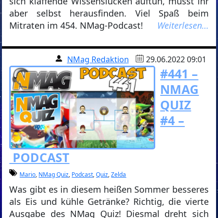
sich klaffende Wissenslücken auftun, müsst ihr
aber selbst herausfinden. Viel Spaß beim
Mitraten im 454. NMag-Podcast!
Weiterlesen…
NMag Redaktion
29.06.2022 09:01
#441 –
NMAG
QUIZ
#4 –
PODCAST
Mario
,
NMag Quiz
,
Podcast
,
Quiz
,
Zelda
Was gibt es in diesem heißen Sommer besseres
als Eis und kühle Getränke? Richtig, die vierte
Ausgabe des NMag Quiz! Diesmal dreht sich