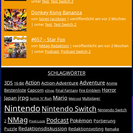
unter
Test
,
Test Switch 2
Donkey Kong Bananza
von
Sören Jacobsen
|
veröffentlicht am vor 2 Wochen
|
unter
Test
,
Test Switch 2
#657 – Star Fox
von
NMag Redaktion
|
veröffentlicht am vor 2 Wochen
|
unter
Podcast
,
Podcast Switch 2
SCHLAGWÖRTER
Action
Adventure
3DS
Action-Adventure
16-Bit
Anime
Horror
Bestenliste
Capcom
Final Fantasy
Fire Emblem
eShop
jrpg
Mario
Japan
Jump ’n’ Run
Metroid
Multiplayer
Nintendo
Nintendo Switch
Nintendo Switch
NMag
Podcast
Pokémon
Portierung
2
Pixel-Look
Redaktionsdiskussion
Puzzle
Redaktionsvoting
Remake