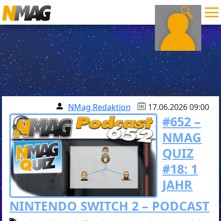
NMag Redaktion
17.06.2026 09:00
#652 –
NMAG
QUIZ
#18: 1
JAHR
NINTENDO SWITCH 2 – PODCAST