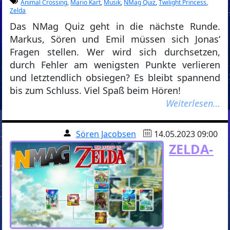
Animal Crossing
,
Mario Kart
,
Musik
,
NMag Quiz
,
Twilight Princess
,
Zelda
Das NMag Quiz geht in die nächste Runde.
Markus, Sören und Emil müssen sich Jonas‘
Fragen stellen. Wer wird sich durchsetzen,
durch Fehler am wenigsten Punkte verlieren
und letztendlich obsiegen? Es bleibt spannend
bis zum Schluss. Viel Spaß beim Hören!
Weiterlesen…
Sören Jacobsen
14.05.2023 09:00
ZELDA-