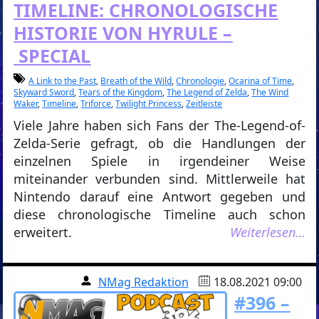
TIMELINE: CHRONOLOGISCHE
HISTORIE VON HYRULE –
SPECIAL
A Link to the Past
,
Breath of the Wild
,
Chronologie
,
Ocarina of Time
,
Skyward Sword
,
Tears of the Kingdom
,
The Legend of Zelda
,
The Wind
Waker
,
Timeline
,
Triforce
,
Twilight Princess
,
Zeitleiste
Viele Jahre haben sich Fans der The-Legend-of-
Zelda-Serie gefragt, ob die Handlungen der
einzelnen Spiele in irgendeiner Weise
miteinander verbunden sind. Mittlerweile hat
Nintendo darauf eine Antwort gegeben und
diese chronologische Timeline auch schon
erweitert.
Weiterlesen…
NMag Redaktion
18.08.2021 09:00
#396 –