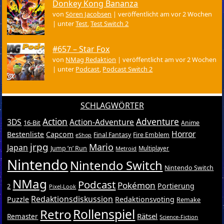
Donkey Kong Bananza
von
Sören Jacobsen
|
veröffentlicht am vor 2 Wochen
|
unter
Test
,
Test Switch 2
#657 – Star Fox
von
NMag Redaktion
|
veröffentlicht am vor 2 Wochen
|
unter
Podcast
,
Podcast Switch 2
SCHLAGWÖRTER
Action
Adventure
3DS
Action-Adventure
16-Bit
Anime
Horror
Bestenliste
Capcom
Final Fantasy
Fire Emblem
eShop
jrpg
Mario
Japan
Jump ’n’ Run
Metroid
Multiplayer
Nintendo
Nintendo Switch
Nintendo Switch
NMag
Podcast
Pokémon
Portierung
2
Pixel-Look
Redaktionsdiskussion
Puzzle
Redaktionsvoting
Remake
Retro
Rollenspiel
Rätsel
Remaster
Science-Fiction