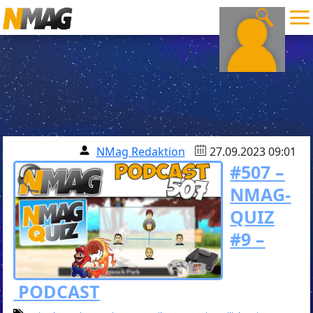
NMag Redaktion
27.09.2023 09:01
#507 –
NMAG-
QUIZ
#9 –
PODCAST