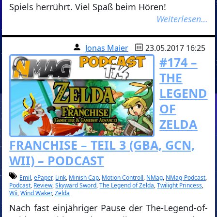
Spiels herrührt. Viel Spaß beim Hören!
Weiterlesen…
Jonas Maier
23.05.2017 16:25
#174 –
THE
LEGEND
OF
ZELDA
FRANCHISE – TEIL 3 (GBA, GCN,
WII) – PODCAST
Emil
,
ePaper
,
Link
,
Minish Cap
,
Motion Controll
,
NMag
,
NMag-Podcast
,
Podcast
,
Review
,
Skyward Sword
,
The Legend of Zelda
,
Twilight Princess
,
Wii
,
Wind Waker
,
Zelda
Nach fast einjähriger Pause der The-Legend-of-