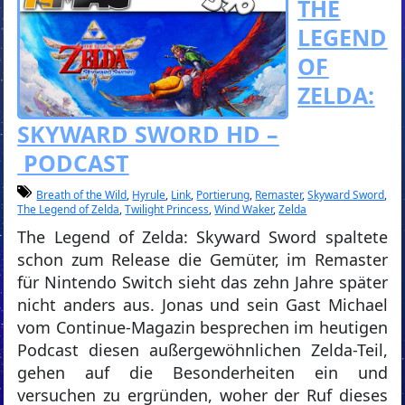
THE
LEGEND
OF
ZELDA:
SKYWARD SWORD HD –
PODCAST
Breath of the Wild
,
Hyrule
,
Link
,
Portierung
,
Remaster
,
Skyward Sword
,
The Legend of Zelda
,
Twilight Princess
,
Wind Waker
,
Zelda
The Legend of Zelda: Skyward Sword spaltete
schon zum Release die Gemüter, im Remaster
für Nintendo Switch sieht das zehn Jahre später
nicht anders aus. Jonas und sein Gast Michael
vom Continue-Magazin besprechen im heutigen
Podcast diesen außergewöhnlichen Zelda-Teil,
gehen auf die Besonderheiten ein und
versuchen zu ergründen, woher der Ruf dieses