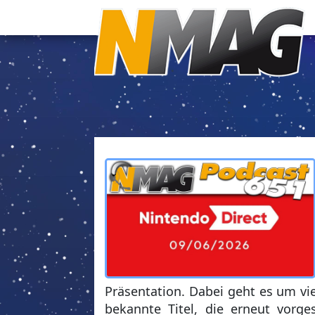
Präsentation. Dabei geht es um vi
bekannte Titel, die erneut vorge