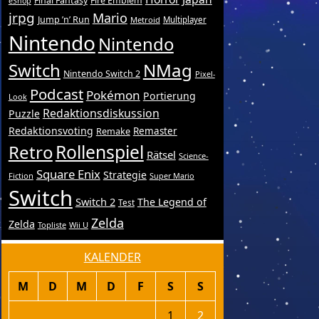
Final Fantasy
Fire Emblem
eShop
jrpg
Mario
Jump ’n’ Run
Metroid
Multiplayer
Nintendo
Nintendo
Switch
NMag
Nintendo Switch 2
Pixel-
Podcast
Pokémon
Portierung
Look
Redaktionsdiskussion
Puzzle
Redaktionsvoting
Remake
Remaster
Retro
Rollenspiel
Rätsel
Science-
Square Enix
Strategie
Fiction
Super Mario
Switch
Switch 2
The Legend of
Test
Zelda
Zelda
Topliste
Wii U
KALENDER
M
D
M
D
F
S
S
1
2