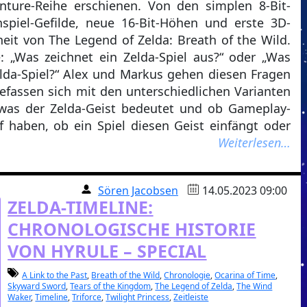
enture-Reihe erschienen. Von den simplen 8-Bit-
spiel-Gefilde, neue 16-Bit-Höhen und erste 3D-
heit von The Legend of Zelda: Breath of the Wild.
e: „Was zeichnet ein Zelda-Spiel aus?“ oder „Was
lda-Spiel?“ Alex und Markus gehen diesen Fragen
fassen sich mit den unterschiedlichen Varianten
 was der Zelda-Geist bedeutet und ob Gameplay-
f haben, ob ein Spiel diesen Geist einfängt oder
Weiterlesen…
Sören Jacobsen
14.05.2023 09:00
ZELDA-TIMELINE:
CHRONOLOGISCHE HISTORIE
VON HYRULE – SPECIAL
A Link to the Past
,
Breath of the Wild
,
Chronologie
,
Ocarina of Time
,
Skyward Sword
,
Tears of the Kingdom
,
The Legend of Zelda
,
The Wind
Waker
,
Timeline
,
Triforce
,
Twilight Princess
,
Zeitleiste