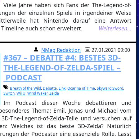
Viele Jahre haben sich Fans der The-Legend-of-
ungen der einzelnen Spiele in irgendeiner Weise
ttlerweile hat Nintendo darauf eine Antwort
Timeline auch schon erweitert.
Weiterlesen…
NMag Redaktion
27.01.2021 09:00
#367 – DEBATTE #4: BESTES 3D-
THE-LEGEND-OF-ZELDA-SPIEL –
PODCAST
Breath of the Wild
,
Debatte
,
Link
,
Ocarina of Time
,
Skyward Sword
,
Switch
,
Wii U
,
Wind Waker
,
Zelda
Im Podcast dieser Woche debattieren und
 besonderes Thema: Emil, Jonas und Michael vom
 3D-The-Legend-of-Zelda-Teile und versuchen auf
n: Welches ist das beste 3D-Zelda? Natürlich
hrungen der Podcaster eine essenziele Rolle. Lasst