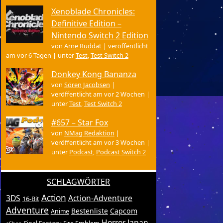
Xenoblade Chronicles:
Definitive Edition –
Nintendo Switch 2 Edition
von
Arne Ruddat
|
veröffentlicht
am vor 6 Tagen
|
unter
Test
,
Test Switch 2
Donkey Kong Bananza
von
Sören Jacobsen
|
veröffentlicht am vor 2 Wochen
|
unter
Test
,
Test Switch 2
#657 – Star Fox
von
NMag Redaktion
|
veröffentlicht am vor 3 Wochen
|
unter
Podcast
,
Podcast Switch 2
SCHLAGWÖRTER
Action
3DS
Action-Adventure
16-Bit
Adventure
Bestenliste
Capcom
Anime
Horror
Japan