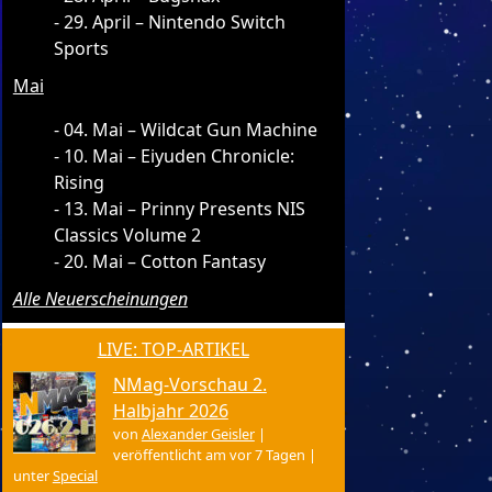
29. April – Nintendo Switch
Sports
Mai
04. Mai – Wildcat Gun Machine
10. Mai – Eiyuden Chronicle:
Rising
13. Mai – Prinny Presents NIS
Classics Volume 2
20. Mai – Cotton Fantasy
Alle Neuerscheinungen
LIVE: TOP-ARTIKEL
NMag-Vorschau 2.
Halbjahr 2026
von
Alexander Geisler
|
veröffentlicht am vor 7 Tagen
|
unter
Special