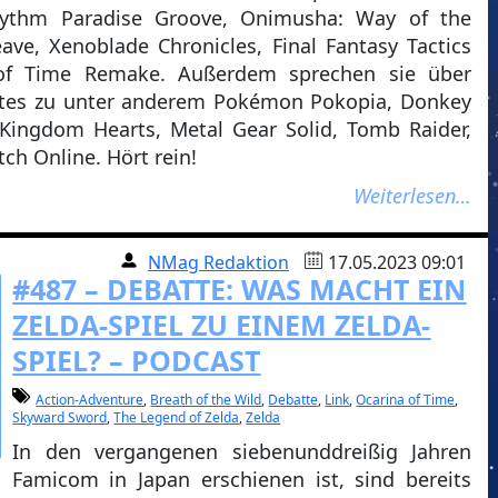
 Rhythm Paradise Groove, Onimusha: Way of the
ve, Xenoblade Chronicles, Final Fantasy Tactics
of Time Remake. Außerdem sprechen sie über
tes zu unter anderem Pokémon Pokopia, Donkey
Kingdom Hearts, Metal Gear Solid, Tomb Raider,
ch Online. Hört rein!
Weiterlesen…
NMag Redaktion
17.05.2023 09:01
#487 – DEBATTE: WAS MACHT EIN
ZELDA-SPIEL ZU EINEM ZELDA-
SPIEL? – PODCAST
Action-Adventure
,
Breath of the Wild
,
Debatte
,
Link
,
Ocarina of Time
,
Skyward Sword
,
The Legend of Zelda
,
Zelda
In den vergangenen siebenunddreißig Jahren
 Famicom in Japan erschienen ist, sind bereits