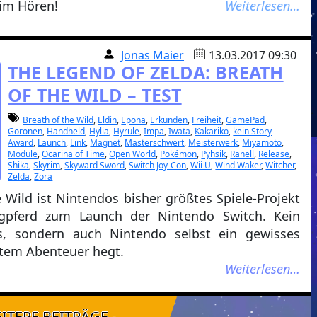
eim Hören!
Weiterlesen…
Jonas Maier
13.03.2017 09:30
THE LEGEND OF ZELDA: BREATH
OF THE WILD – TEST
Breath of the Wild
,
Eldin
,
Epona
,
Erkunden
,
Freiheit
,
GamePad
,
Goronen
,
Handheld
,
Hylia
,
Hyrule
,
Impa
,
Iwata
,
Kakariko
,
kein Story
Award
,
Launch
,
Link
,
Magnet
,
Masterschwert
,
Meisterwerk
,
Miyamoto
,
Module
,
Ocarina of Time
,
Open World
,
Pokémon
,
Pyhsik
,
Ranell
,
Release
,
Shika
,
Skyrim
,
Skyward Sword
,
Switch Joy-Con
,
Wii U
,
Wind Waker
,
Witcher
,
Zelda
,
Zora
 Wild ist Nintendos bisher größtes Spiele-Projekt
Zugpferd zum Launch der Nintendo Switch. Kein
s, sondern auch Nintendo selbst ein gewisses
stem Abenteuer hegt.
Weiterlesen…
EITERE BEITRÄGE -