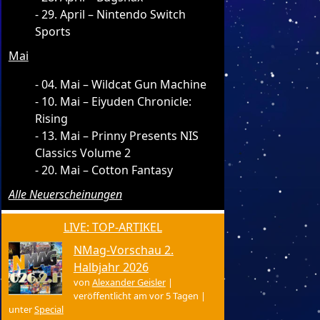
29. April – Nintendo Switch
Sports
Mai
04. Mai – Wildcat Gun Machine
10. Mai – Eiyuden Chronicle:
Rising
13. Mai – Prinny Presents NIS
Classics Volume 2
20. Mai – Cotton Fantasy
Alle Neuerscheinungen
LIVE: TOP-ARTIKEL
NMag-Vorschau 2.
Halbjahr 2026
von
Alexander Geisler
|
veröffentlicht am vor 5 Tagen
|
unter
Special