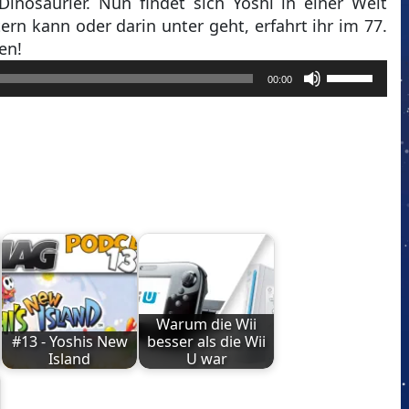
inosaurier. Nun findet sich Yoshi in einer Welt
tern kann oder darin unter geht, erfahrt ihr im 77.
en!
Pfeiltasten
00:00
Hoch/Runt
benutzen,
um
die
Lautstärke
zu
regeln.
Warum die Wii
#13 - Yoshis New
besser als die Wii
Island
U war