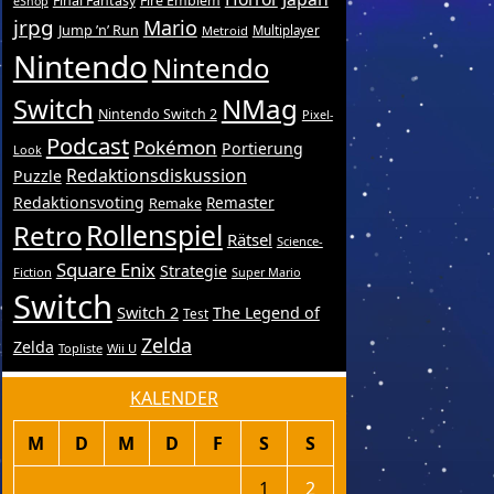
Final Fantasy
Fire Emblem
eShop
jrpg
Mario
Jump ’n’ Run
Metroid
Multiplayer
Nintendo
Nintendo
Switch
NMag
Nintendo Switch 2
Pixel-
Podcast
Pokémon
Portierung
Look
Redaktionsdiskussion
Puzzle
Redaktionsvoting
Remake
Remaster
Retro
Rollenspiel
Rätsel
Science-
Square Enix
Strategie
Fiction
Super Mario
Switch
Switch 2
The Legend of
Test
Zelda
Zelda
Topliste
Wii U
KALENDER
M
D
M
D
F
S
S
1
2