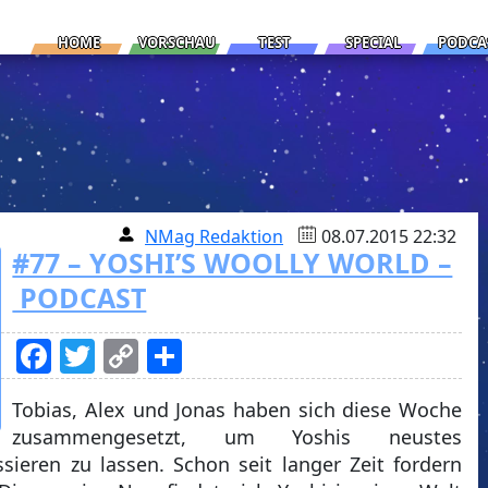
HOME
VORSCHAU
TEST
SPECIAL
PODCA
NMag Redaktion
08.07.2015 22:32
#77 – YOSHI’S WOOLLY WORLD –
PODCAST
Facebook
Twitter
Copy
Teilen
Link
Tobias, Alex und Jonas haben sich diese Woche
zusammengesetzt, um Yoshis neustes
ieren zu lassen. Schon seit langer Zeit fordern