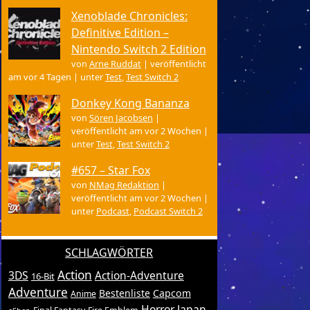
Xenoblade Chronicles:
Definitive Edition –
Nintendo Switch 2 Edition
von
Arne Ruddat
|
veröffentlicht
am vor 4 Tagen
|
unter
Test
,
Test Switch 2
Donkey Kong Bananza
von
Sören Jacobsen
|
veröffentlicht am vor 2 Wochen
|
unter
Test
,
Test Switch 2
#657 – Star Fox
von
NMag Redaktion
|
veröffentlicht am vor 2 Wochen
|
unter
Podcast
,
Podcast Switch 2
SCHLAGWÖRTER
Action
3DS
Action-Adventure
16-Bit
Adventure
Bestenliste
Capcom
Anime
Horror
Japan