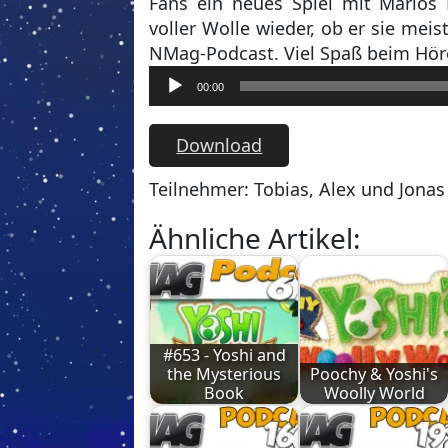
Fans ein neues Spiel mit Marios D
voller Wolle wieder, ob er sie meis
NMag-Podcast. Viel Spaß beim Hör
Audio-
00:00
Player
Download
Teilnehmer: Tobias, Alex und Jonas
Ähnliche Artikel:
#653 - Yoshi and
the Mysterious
Poochy & Yoshi's
Book
Woolly World