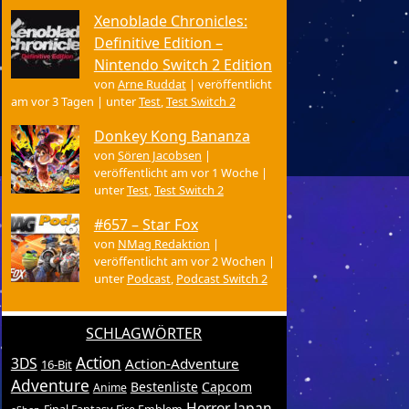
Xenoblade Chronicles:
Definitive Edition –
Nintendo Switch 2 Edition
von
Arne Ruddat
|
veröffentlicht
am vor 3 Tagen
|
unter
Test
,
Test Switch 2
Donkey Kong Bananza
von
Sören Jacobsen
|
veröffentlicht am vor 1 Woche
|
unter
Test
,
Test Switch 2
#657 – Star Fox
von
NMag Redaktion
|
veröffentlicht am vor 2 Wochen
|
unter
Podcast
,
Podcast Switch 2
SCHLAGWÖRTER
Action
3DS
Action-Adventure
16-Bit
Adventure
Bestenliste
Capcom
Anime
Horror
Japan