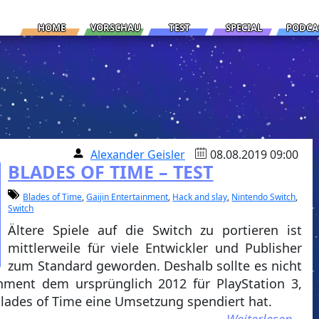
HOME
VORSCHAU
TEST
SPECIAL
PODCA
Alexander Geisler
08.08.2019 09:00
BLADES OF TIME – TEST
Blades of Time
,
Gaijin Entertainment
,
Hack and slay
,
Nintendo Switch
,
Switch
Ältere Spiele auf die Switch zu portieren ist
mittlerweile für viele Entwickler und Publisher
zum Standard geworden. Deshalb sollte es nicht
inment dem ursprünglich 2012 für PlayStation 3,
Blades of Time eine Umsetzung spendiert hat.