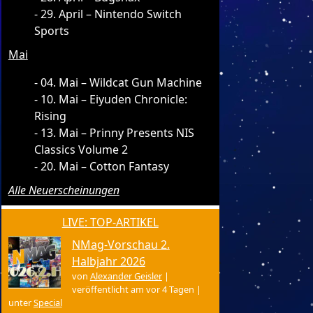
29. April – Nintendo Switch
Sports
Mai
04. Mai – Wildcat Gun Machine
10. Mai – Eiyuden Chronicle:
Rising
13. Mai – Prinny Presents NIS
Classics Volume 2
20. Mai – Cotton Fantasy
Alle Neuerscheinungen
LIVE: TOP-ARTIKEL
NMag-Vorschau 2.
Halbjahr 2026
von
Alexander Geisler
|
veröffentlicht am vor 4 Tagen
|
unter
Special