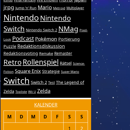
Final Fantasy
Fire Emblem
eShop
jrpg
Mario
Jump ’n’ Run
Metroid
Multiplayer
Nintendo
Nintendo
Switch
NMag
Nintendo Switch 2
Pixel-
Podcast
Pokémon
Portierung
Look
Redaktionsdiskussion
Puzzle
Redaktionsvoting
Remake
Remaster
Retro
Rollenspiel
Rätsel
Science-
Square Enix
Strategie
Fiction
Super Mario
Switch
Switch 2
The Legend of
Test
Zelda
Zelda
Topliste
Wii U
KALENDER
M
D
M
D
F
S
S
1
2