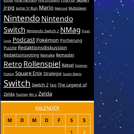
Final Fantasy
Fire Emblem
eShop
jrpg
Mario
Jump ’n’ Run
Metroid
Multiplayer
Nintendo
Nintendo
Switch
NMag
Nintendo Switch 2
Pixel-
Podcast
Pokémon
Portierung
Look
Redaktionsdiskussion
Puzzle
Redaktionsvoting
Remake
Remaster
Retro
Rollenspiel
Rätsel
Science-
Square Enix
Strategie
Fiction
Super Mario
Switch
Switch 2
The Legend of
Test
Zelda
Zelda
Topliste
Wii U
KALENDER
M
D
M
D
F
S
S
1
2