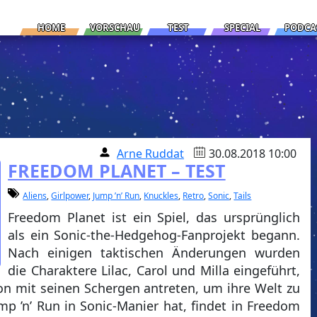
HOME
VORSCHAU
TEST
SPECIAL
PODCA
Arne Ruddat
30.08.2018 10:00
FREEDOM PLANET – TEST
Aliens
,
Girlpower
,
Jump ’n’ Run
,
Knuckles
,
Retro
,
Sonic
,
Tails
Freedom Planet ist ein Spiel, das ursprünglich
als ein Sonic-the-Hedgehog-Fanprojekt begann.
Nach einigen taktischen Änderungen wurden
die Charaktere Lilac, Carol und Milla eingeführt,
n mit seinen Schergen antreten, um ihre Welt zu
ump ’n’ Run in Sonic-Manier hat, findet in Freedom