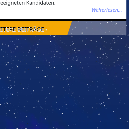
geeigneten Kandidaten.
Weiterlesen…
EITERE BEITRÄGE -