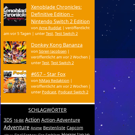
Xenoblade Chronicles:
Definitive Edition –
Nintendo Switch 2 Edition
von
Arne Ruddat
|
veröffentlicht
am vor 5 Tagen
|
unter
Test
,
Test Switch 2
Donkey Kong Bananza
von
Sören Jacobsen
|
veröffentlicht am vor 2 Wochen
|
unter
Test
,
Test Switch 2
#657 – Star Fox
von
NMag Redaktion
|
veröffentlicht am vor 2 Wochen
|
unter
Podcast
,
Podcast Switch 2
SCHLAGWÖRTER
Action
3DS
Action-Adventure
16-Bit
Adventure
Bestenliste
Capcom
Anime
Horror
Japan