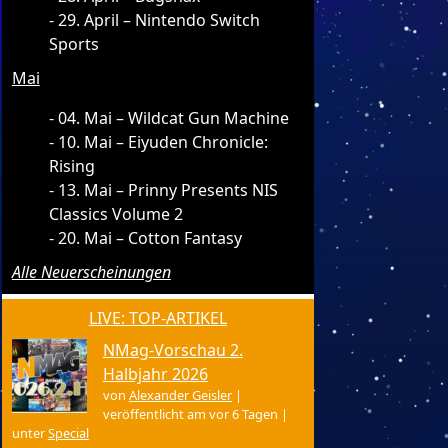
29. April – Nintendo Switch
Sports
Mai
04. Mai – Wildcat Gun Machine
10. Mai – Eiyuden Chronicle:
Rising
13. Mai – Prinny Presents NIS
Classics Volume 2
20. Mai – Cotton Fantasy
Alle Neuerscheinungen
LIVE: TOP-ARTIKEL
NMag-Vorschau 2.
Halbjahr 2026
von
Alexander Geisler
|
veröffentlicht am vor 6 Tagen
|
unter
Special