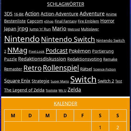
SCHLAGWÖRTER
Action
Adventure
3DS
Action-Adventure
16-Bit
Anime
Horror
Bestenliste
Capcom
Final Fantasy
Fire Emblem
eShop
jrpg
Mario
Japan
Jump ’n’ Run
Metroid
Multiplayer
Nintendo
Nintendo Switch
Nintendo Switch
NMag
Podcast
Pokémon
Portierung
2
Pixel-Look
Redaktionsdiskussion
Puzzle
Redaktionsvoting
Remake
Retro
Rollenspiel
Rätsel
Remaster
Science-Fiction
Switch
Square Enix
Switch 2
Strategie
Test
Super Mario
Zelda
The Legend of Zelda
Topliste
Wii U
KALENDER
M
D
M
D
F
S
S
1
2