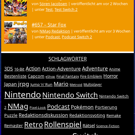
von
Sören Jacobsen
|
veröffentlicht am vor 2 Wochen
|
unter
Test
,
Test Switch 2
#657 – Star Fox
von
NMag Redaktion
|
veröffentlicht am vor 3 Wochen
|
unter
Podcast
,
Podcast Switch 2
SCHLAGWÖRTER
Action
Adventure
3DS
Action-Adventure
16-Bit
Anime
Horror
Bestenliste
Capcom
Final Fantasy
Fire Emblem
eShop
jrpg
Mario
Japan
Jump ’n’ Run
Metroid
Multiplayer
Nintendo
Nintendo Switch
Nintendo Switch
NMag
Podcast
Pokémon
Portierung
2
Pixel-Look
Redaktionsdiskussion
Puzzle
Redaktionsvoting
Remake
Retro
Rollenspiel
Rätsel
Remaster
Science-Fiction