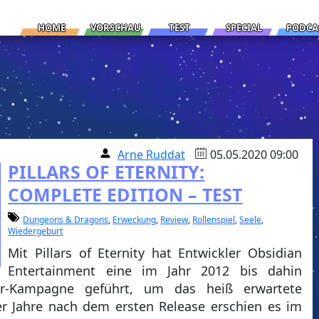
HOME
VORSCHAU
TEST
SPECIAL
PODCA
Arne Ruddat
05.05.2020 09:00
PILLARS OF ETERNITY:
COMPLETE EDITION – TEST
Dungeons & Dragons
,
Erweckung
,
Review
,
Rollenspiel
,
Seele
,
Wiedergeburt
Mit Pillars of Eternity hat Entwickler Obsidian
Entertainment eine im Jahr 2012 bis dahin
ter-Kampagne geführt, um das heiß erwartete
ier Jahre nach dem ersten Release erschien es im