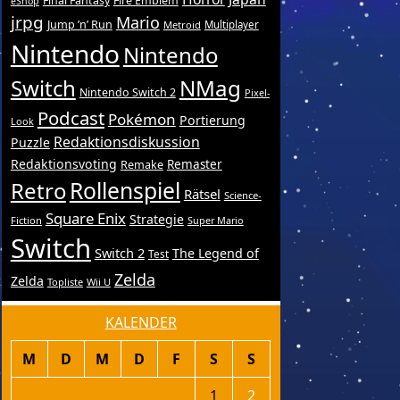
Final Fantasy
Fire Emblem
eShop
jrpg
Mario
Jump ’n’ Run
Metroid
Multiplayer
Nintendo
Nintendo
Switch
NMag
Nintendo Switch 2
Pixel-
Podcast
Pokémon
Portierung
Look
Redaktionsdiskussion
Puzzle
Redaktionsvoting
Remake
Remaster
Retro
Rollenspiel
Rätsel
Science-
Square Enix
Strategie
Fiction
Super Mario
Switch
Switch 2
The Legend of
Test
Zelda
Zelda
Topliste
Wii U
KALENDER
M
D
M
D
F
S
S
1
2