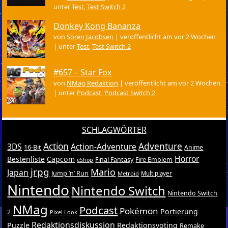
unter
Test
,
Test Switch 2
Donkey Kong Bananza
von
Sören Jacobsen
|
veröffentlicht am vor 2 Wochen
|
unter
Test
,
Test Switch 2
#657 – Star Fox
von
NMag Redaktion
|
veröffentlicht am vor 2 Wochen
|
unter
Podcast
,
Podcast Switch 2
SCHLAGWÖRTER
Action
Adventure
3DS
Action-Adventure
16-Bit
Anime
Horror
Bestenliste
Capcom
Final Fantasy
Fire Emblem
eShop
jrpg
Mario
Japan
Jump ’n’ Run
Metroid
Multiplayer
Nintendo
Nintendo Switch
Nintendo Switch
NMag
Podcast
Pokémon
Portierung
2
Pixel-Look
Redaktionsdiskussion
Puzzle
Redaktionsvoting
Remake