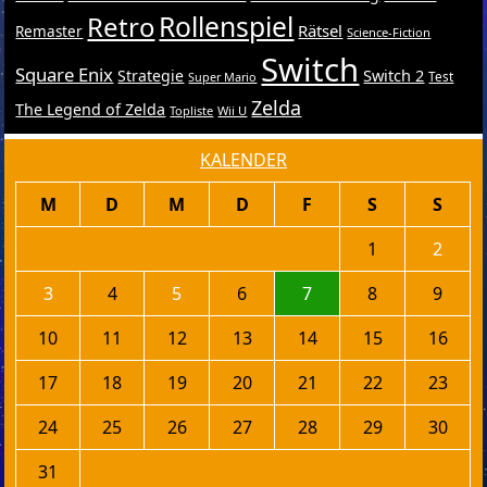
Retro
Rollenspiel
Rätsel
Remaster
Science-Fiction
Switch
Square Enix
Switch 2
Strategie
Test
Super Mario
Zelda
The Legend of Zelda
Topliste
Wii U
KALENDER
M
D
M
D
F
S
S
1
2
3
4
5
6
7
8
9
10
11
12
13
14
15
16
17
18
19
20
21
22
23
24
25
26
27
28
29
30
31