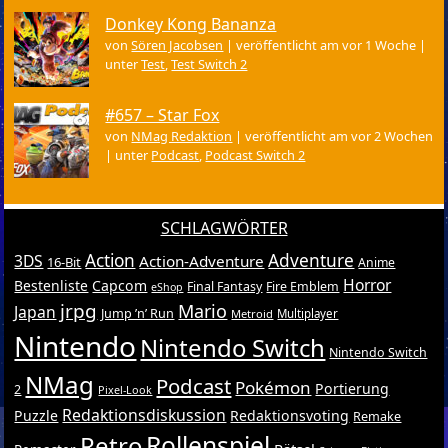
Donkey Kong Bananza
von
Sören Jacobsen
|
veröffentlicht am vor 1 Woche
|
unter
Test
,
Test Switch 2
#657 – Star Fox
von
NMag Redaktion
|
veröffentlicht am vor 2 Wochen
|
unter
Podcast
,
Podcast Switch 2
SCHLAGWÖRTER
Action
Adventure
3DS
Action-Adventure
16-Bit
Anime
Horror
Bestenliste
Capcom
Final Fantasy
Fire Emblem
eShop
jrpg
Mario
Japan
Jump ’n’ Run
Metroid
Multiplayer
Nintendo
Nintendo Switch
Nintendo Switch
NMag
Podcast
Pokémon
Portierung
2
Pixel-Look
Redaktionsdiskussion
Puzzle
Redaktionsvoting
Remake
Retro
Rollenspiel