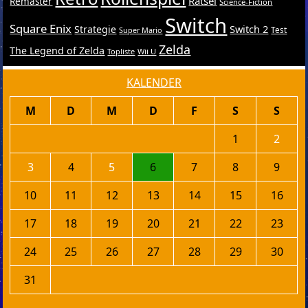
Rätsel
Remaster
Science-Fiction
Switch
Square Enix
Switch 2
Strategie
Test
Super Mario
Zelda
The Legend of Zelda
Topliste
Wii U
KALENDER
M
D
M
D
F
S
S
1
2
3
4
5
6
7
8
9
10
11
12
13
14
15
16
17
18
19
20
21
22
23
24
25
26
27
28
29
30
31