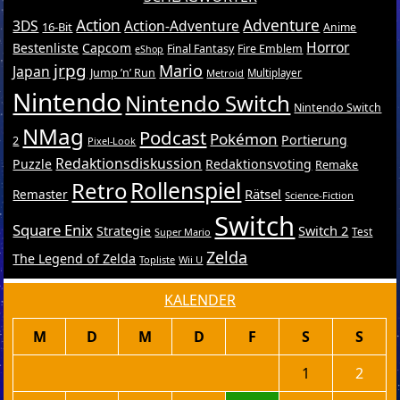
Action
Adventure
3DS
Action-Adventure
16-Bit
Anime
Horror
Bestenliste
Capcom
Final Fantasy
Fire Emblem
eShop
jrpg
Mario
Japan
Jump ’n’ Run
Metroid
Multiplayer
Nintendo
Nintendo Switch
Nintendo Switch
NMag
Podcast
Pokémon
Portierung
2
Pixel-Look
Redaktionsdiskussion
Puzzle
Redaktionsvoting
Remake
Retro
Rollenspiel
Rätsel
Remaster
Science-Fiction
Switch
Square Enix
Switch 2
Strategie
Test
Super Mario
Zelda
The Legend of Zelda
Topliste
Wii U
KALENDER
M
D
M
D
F
S
S
1
2