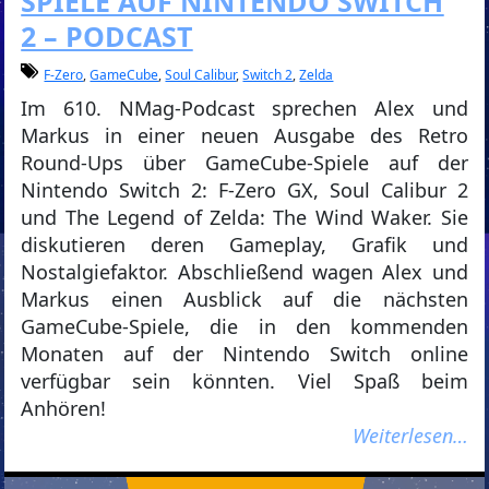
SPIELE AUF NINTENDO SWITCH
2 – PODCAST
F-Zero
,
GameCube
,
Soul Calibur
,
Switch 2
,
Zelda
Im 610. NMag-Podcast sprechen Alex und
Markus in einer neuen Ausgabe des Retro
Round-Ups über GameCube-Spiele auf der
Nintendo Switch 2: F-Zero GX, Soul Calibur 2
und The Legend of Zelda: The Wind Waker. Sie
diskutieren deren Gameplay, Grafik und
Nostalgiefaktor. Abschließend wagen Alex und
Markus einen Ausblick auf die nächsten
GameCube-Spiele, die in den kommenden
Monaten auf der Nintendo Switch online
verfügbar sein könnten. Viel Spaß beim
Anhören!
Weiterlesen…