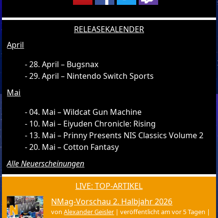
RELEASEKALENDER
April
28. April – Bugsnax
29. April – Nintendo Switch Sports
Mai
04. Mai – Wildcat Gun Machine
10. Mai – Eiyuden Chronicle: Rising
13. Mai – Prinny Presents NIS Classics Volume 2
20. Mai – Cotton Fantasy
Alle Neuerscheinungen
LIVE: TOP-ARTIKEL
NMag-Vorschau 2. Halbjahr 2026
von
Alexander Geisler
|
veröffentlicht am vor 5 Tagen
|