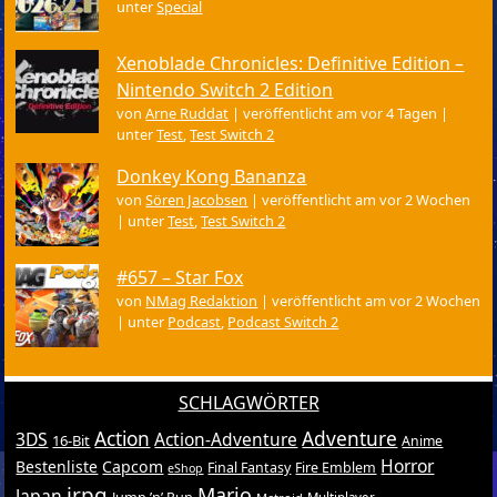
unter
Special
Xenoblade Chronicles: Definitive Edition –
Nintendo Switch 2 Edition
von
Arne Ruddat
|
veröffentlicht am vor 4 Tagen
|
unter
Test
,
Test Switch 2
Donkey Kong Bananza
von
Sören Jacobsen
|
veröffentlicht am vor 2 Wochen
|
unter
Test
,
Test Switch 2
#657 – Star Fox
von
NMag Redaktion
|
veröffentlicht am vor 2 Wochen
|
unter
Podcast
,
Podcast Switch 2
SCHLAGWÖRTER
Action
Adventure
3DS
Action-Adventure
16-Bit
Anime
Horror
Bestenliste
Capcom
Final Fantasy
Fire Emblem
eShop
jrpg
Mario
Japan