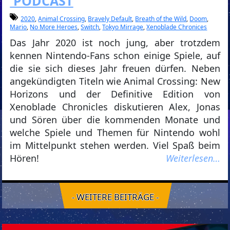
PODCAST
2020
,
Animal Crossing
,
Bravely Default
,
Breath of the Wild
,
Doom
,
Mario
,
No More Heroes
,
Switch
,
Tokyo Mirrage
,
Xenoblade Chronices
Das Jahr 2020 ist noch jung, aber trotzdem
kennen Nintendo-Fans schon einige Spiele, auf
die sie sich dieses Jahr freuen dürfen. Neben
angekündigten Titeln wie Animal Crossing: New
Horizons und der Definitive Edition von
Xenoblade Chronicles diskutieren Alex, Jonas
und Sören über die kommenden Monate und
welche Spiele und Themen für Nintendo wohl
im Mittelpunkt stehen werden. Viel Spaß beim
Hören!
Weiterlesen…
- WEITERE BEITRÄGE -