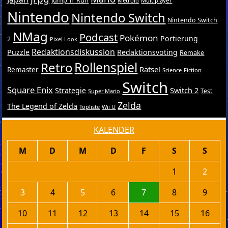
Jump ’n’ Run
Metroid
Multiplayer
Nintendo
Nintendo Switch
Nintendo Switch
NMag
Podcast
Pokémon
Portierung
2
Pixel-Look
Redaktionsdiskussion
Puzzle
Redaktionsvoting
Remake
Retro
Rollenspiel
Rätsel
Remaster
Science-Fiction
Switch
Square Enix
Switch 2
Strategie
Test
Super Mario
Zelda
The Legend of Zelda
Topliste
Wii U
KALENDER
M
D
M
D
F
S
S
1
2
3
4
5
6
7
8
9
10
11
12
13
14
15
16