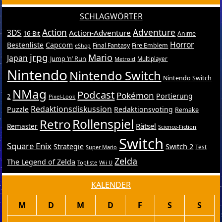
SCHLAGWÖRTER
Action
Adventure
3DS
Action-Adventure
16-Bit
Anime
Horror
Bestenliste
Capcom
Final Fantasy
Fire Emblem
eShop
jrpg
Mario
Japan
Jump ’n’ Run
Metroid
Multiplayer
Nintendo
Nintendo Switch
Nintendo Switch
NMag
Podcast
Pokémon
Portierung
2
Pixel-Look
Redaktionsdiskussion
Puzzle
Redaktionsvoting
Remake
Retro
Rollenspiel
Rätsel
Remaster
Science-Fiction
Switch
Square Enix
Switch 2
Strategie
Test
Super Mario
Zelda
The Legend of Zelda
Topliste
Wii U
KALENDER
M
D
M
D
F
S
S