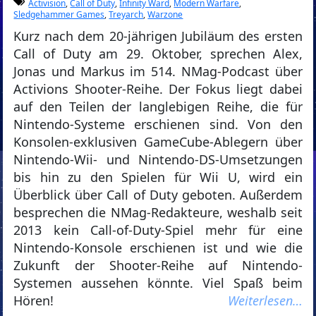
Activision
,
Call of Duty
,
Infinity Ward
,
Modern Warfare
,
Sledgehammer Games
,
Treyarch
,
Warzone
Kurz nach dem 20-jährigen Jubiläum des ersten
Call of Duty am 29. Oktober, sprechen Alex,
Jonas und Markus im 514. NMag-Podcast über
Activions Shooter-Reihe. Der Fokus liegt dabei
auf den Teilen der langlebigen Reihe, die für
Nintendo-Systeme erschienen sind. Von den
Konsolen-exklusiven GameCube-Ablegern über
Nintendo-Wii- und Nintendo-DS-Umsetzungen
bis hin zu den Spielen für Wii U, wird ein
Überblick über Call of Duty geboten. Außerdem
besprechen die NMag-Redakteure, weshalb seit
2013 kein Call-of-Duty-Spiel mehr für eine
Nintendo-Konsole erschienen ist und wie die
Zukunft der Shooter-Reihe auf Nintendo-
Systemen aussehen könnte. Viel Spaß beim
Hören!
Weiterlesen…