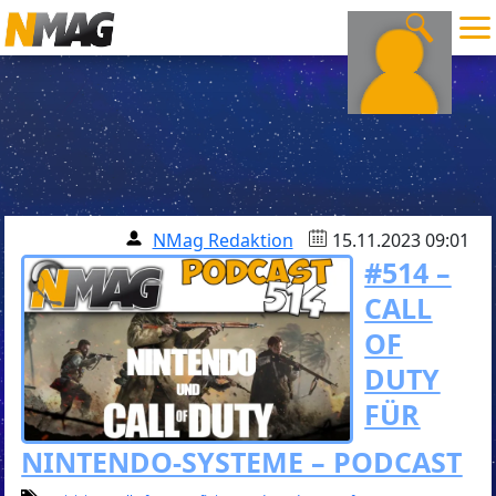
NMag Redaktion
15.11.2023 09:01
#514 –
CALL
OF
DUTY
FÜR
NINTENDO-SYSTEME – PODCAST