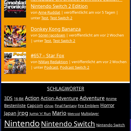
Nintendo Switch 2 Edition
von
Arne Ruddat
|
veröffentlicht am vor 5 Tagen
|
unter
Test
,
Test Switch 2
Donkey Kong Bananza
von
Sören Jacobsen
|
veröffentlicht am vor 2 Wochen
|
unter
Test
,
Test Switch 2
#657 – Star Fox
von
NMag Redaktion
|
veröffentlicht am vor 2 Wochen
|
unter
Podcast
,
Podcast Switch 2
SCHLAGWÖRTER
Action
Adventure
3DS
Action-Adventure
16-Bit
Anime
Horror
Bestenliste
Capcom
Final Fantasy
Fire Emblem
eShop
jrpg
Mario
Japan
Jump ’n’ Run
Metroid
Multiplayer
Nintendo
Nintendo Switch
Nintendo Switch