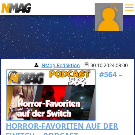
NMag Redaktion
30.10.2024 09:00
#564 –
HORROR-FAVORITEN AUF DER