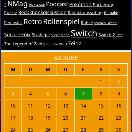
NMag
Podcast
Pokémon
Portierung
2
Pixel-Look
Redaktionsdiskussion
Puzzle
Redaktionsvoting
Remake
Retro
Rollenspiel
Rätsel
Remaster
Science-Fiction
Switch
Square Enix
Switch 2
Strategie
Test
Super Mario
Zelda
The Legend of Zelda
Topliste
Wii U
KALENDER
M
D
M
D
F
S
S
1
2
3
4
5
6
7
8
9
10
11
12
13
14
15
16
17
18
19
20
21
22
23
24
25
26
27
28
29
30