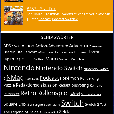
#657 – Star Fox
von
NMag Redaktion
|
veröffentlicht am vor 2 Wochen
|
unter
Podcast
,
Podcast Switch 2
SCHLAGWÖRTER
Action
Adventure
3DS
Action-Adventure
16-Bit
Anime
Horror
Bestenliste
Capcom
Final Fantasy
Fire Emblem
eShop
jrpg
Mario
Japan
Jump ’n’ Run
Metroid
Multiplayer
Nintendo
Nintendo Switch
Nintendo Switch
NMag
Podcast
Pokémon
Portierung
2
Pixel-Look
Redaktionsdiskussion
Puzzle
Redaktionsvoting
Remake
Retro
Rollenspiel
Rätsel
Remaster
Science-Fiction
Switch
Square Enix
Switch 2
Strategie
Test
Super Mario
Zelda
The Legend of Zelda
Topliste
Wii U