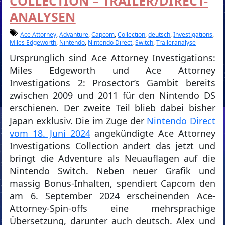
COLLECTION – TRAILER/DIRECT-
ANALYSEN
Ace Attorney
,
Advanture
,
Capcom
,
Collection
,
deutsch
,
Investigations
,
Miles Edgeworth
,
Nintendo
,
Nintendo Direct
,
Switch
,
Traileranalyse
Ursprünglich sind Ace Attorney Investigations:
Miles Edgeworth und Ace Attorney
Investigations 2: Prosector’s Gambit bereits
zwischen 2009 und 2011 für den Nintendo DS
erschienen. Der zweite Teil blieb dabei bisher
Japan exklusiv. Die im Zuge der
Nintendo Direct
vom 18. Juni 2024
angekündigte Ace Attorney
Investigations Collection ändert das jetzt und
bringt die Adventure als Neuauflagen auf die
Nintendo Switch. Neben neuer Grafik und
massig Bonus-Inhalten, spendiert Capcom den
am 6. September 2024 erscheinenden Ace-
Attorney-Spin-offs eine mehrsprachige
Übersetzung, darunter auch deutsch. Alex und