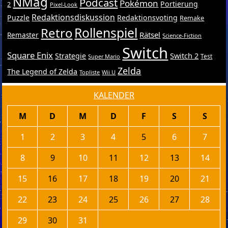
NMag
Podcast
Pokémon
Portierung
2
Pixel-Look
Redaktionsdiskussion
Puzzle
Redaktionsvoting
Remake
Retro
Rollenspiel
Rätsel
Remaster
Science-Fiction
Switch
Square Enix
Switch 2
Strategie
Test
Super Mario
Zelda
The Legend of Zelda
Topliste
Wii U
KALENDER
M
D
M
D
F
S
S
1
2
3
4
5
6
7
8
9
10
11
12
13
14
15
16
17
18
19
20
21
22
23
24
25
26
27
28
29
30
31