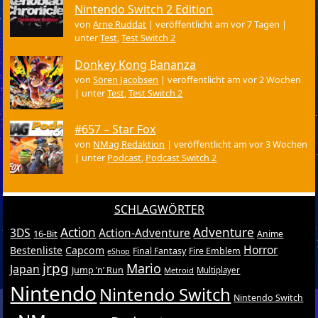
Nintendo Switch 2 Edition
von
Arne Ruddat
|
veröffentlicht am vor 7 Tagen
|
unter
Test
,
Test Switch 2
Donkey Kong Bananza
von
Sören Jacobsen
|
veröffentlicht am vor 2 Wochen
|
unter
Test
,
Test Switch 2
#657 – Star Fox
von
NMag Redaktion
|
veröffentlicht am vor 3 Wochen
|
unter
Podcast
,
Podcast Switch 2
SCHLAGWÖRTER
Action
Adventure
3DS
Action-Adventure
16-Bit
Anime
Horror
Bestenliste
Capcom
Final Fantasy
Fire Emblem
eShop
jrpg
Mario
Japan
Jump ’n’ Run
Metroid
Multiplayer
Nintendo
Nintendo Switch
Nintendo Switch