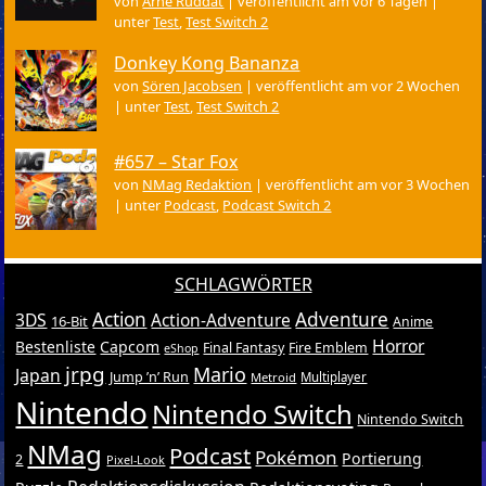
von
Arne Ruddat
|
veröffentlicht am vor 6 Tagen
|
unter
Test
,
Test Switch 2
Donkey Kong Bananza
von
Sören Jacobsen
|
veröffentlicht am vor 2 Wochen
|
unter
Test
,
Test Switch 2
#657 – Star Fox
von
NMag Redaktion
|
veröffentlicht am vor 3 Wochen
|
unter
Podcast
,
Podcast Switch 2
SCHLAGWÖRTER
Action
Adventure
3DS
Action-Adventure
16-Bit
Anime
Horror
Bestenliste
Capcom
Final Fantasy
Fire Emblem
eShop
jrpg
Mario
Japan
Jump ’n’ Run
Metroid
Multiplayer
Nintendo
Nintendo Switch
Nintendo Switch
NMag
Podcast
Pokémon
Portierung
2
Pixel-Look