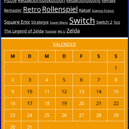
Redaktionsdiskussion
Puzzle
Redaktionsvoting
Remake
Retro
Rollenspiel
Rätsel
Remaster
Science-Fiction
Switch
Square Enix
Switch 2
Strategie
Test
Super Mario
Zelda
The Legend of Zelda
Topliste
Wii U
KALENDER
M
D
M
D
F
S
S
1
2
3
4
5
6
7
8
9
10
11
12
13
14
15
16
17
18
19
20
21
22
23
24
25
26
27
28
29
30
31