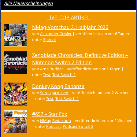
Alle Neuerscheinungen
LIVE: TOP-ARTIKEL
NMag-Vorschau 2. Halbjahr 2026
von
Alexander Geisler
|
veröffentlicht am vor 6 Tagen
|
unter
Special
Xenoblade Chronicles: Definitive Edition –
Nintendo Switch 2 Edition
von
Arne Ruddat
|
veröffentlicht am vor 5 Tagen
|
unter
Test
,
Test Switch 2
Donkey Kong Bananza
von
Sören Jacobsen
|
veröffentlicht am vor 2 Wochen
|
unter
Test
,
Test Switch 2
#657 – Star Fox
von
NMag Redaktion
|
veröffentlicht am vor 2 Wochen
|
unter
Podcast
,
Podcast Switch 2