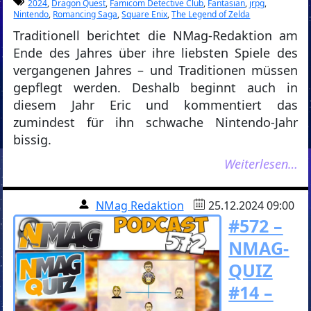
2024
,
Dragon Quest
,
Famicom Detective Club
,
Fantasian
,
jrpg
,
Nintendo
,
Romancing Saga
,
Square Enix
,
The Legend of Zelda
Traditionell berichtet die NMag-Redaktion am
Ende des Jahres über ihre liebsten Spiele des
vergangenen Jahres – und Traditionen müssen
gepflegt werden. Deshalb beginnt auch in
diesem Jahr Eric und kommentiert das
zumindest für ihn schwache Nintendo-Jahr
bissig.
Weiterlesen…
NMag Redaktion
25.12.2024 09:00
#572 –
NMAG-
QUIZ
#14 –