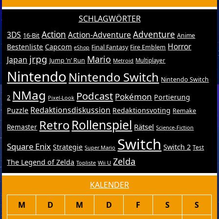
SCHLAGWÖRTER
Action
Adventure
3DS
Action-Adventure
16-Bit
Anime
Horror
Bestenliste
Capcom
Final Fantasy
Fire Emblem
eShop
jrpg
Mario
Japan
Jump ’n’ Run
Metroid
Multiplayer
Nintendo
Nintendo Switch
Nintendo Switch
NMag
Podcast
Pokémon
Portierung
2
Pixel-Look
Redaktionsdiskussion
Puzzle
Redaktionsvoting
Remake
Retro
Rollenspiel
Rätsel
Remaster
Science-Fiction
Switch
Square Enix
Switch 2
Strategie
Test
Super Mario
Zelda
The Legend of Zelda
Topliste
Wii U
KALENDER
M
D
M
D
F
S
S