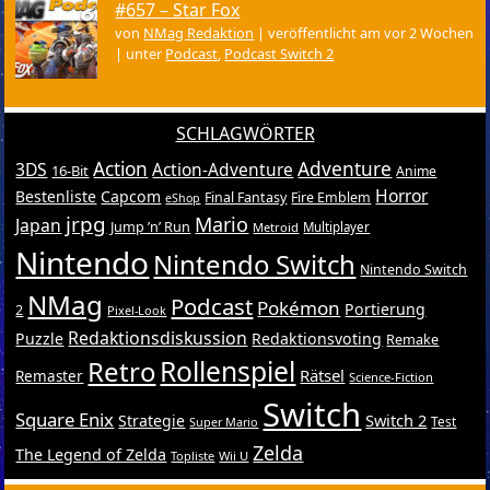
#657 – Star Fox
von
NMag Redaktion
|
veröffentlicht am vor 2 Wochen
|
unter
Podcast
,
Podcast Switch 2
SCHLAGWÖRTER
Action
Adventure
3DS
Action-Adventure
16-Bit
Anime
Horror
Bestenliste
Capcom
Final Fantasy
Fire Emblem
eShop
jrpg
Mario
Japan
Jump ’n’ Run
Metroid
Multiplayer
Nintendo
Nintendo Switch
Nintendo Switch
NMag
Podcast
Pokémon
Portierung
2
Pixel-Look
Redaktionsdiskussion
Puzzle
Redaktionsvoting
Remake
Retro
Rollenspiel
Rätsel
Remaster
Science-Fiction
Switch
Square Enix
Switch 2
Strategie
Test
Super Mario
Zelda
The Legend of Zelda
Topliste
Wii U