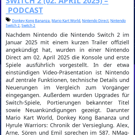
SWITCH 2 (02. APRIL 2025) –
PODCAST
Donkey Kong Bananza
,
Mario Kart World
,
Nintendo Direct
,
Nintendo
Switch 2
,
Switch 2
Nachdem Nintendo die Nintendo Switch 2 im
Januar 2025 mit einem kurzen Trailer offiziell
angekündigt hat, wurden in einer Nintendo
Direct am 02. April 2025 die Konsole und erste
Spiele ausführlich vorgestellt. In der etwa
einstündigen Video-Präsentation ist Nintendo
auf zentrale Funktionen, technische Details und
Neuerungen im Vergleich zum Vorgänger
eingegangen. Außerdem wurden Upgrades für
Switch-Spiele, Portierungen bekannter Titel
sowie Neuankündigungen gezeigt. Darunter
Mario Kart World, Donkey Kong Bananza und
Hyrule Warriors: Chronik der Versieglung. Alex,
Arne, Sören und Emil sprechen im 587. NMag-