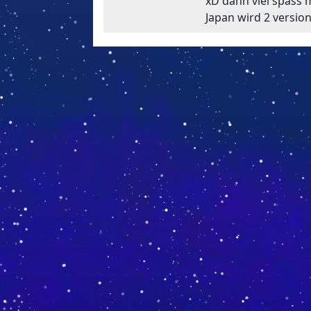
xD dann viel spass 
Japan wird 2 versio