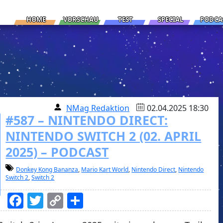
HOME
VORSCHAU
TEST
SPECIAL
PODCA
NMag Redaktion
02.04.2025 18:30
#587 – NINTENDO DIRECT:
NINTENDO SWITCH 2 (02. APRIL
2025) – PODCAST
Donkey Kong Bananza
,
Mario Kart World
,
Nintendo Direct
,
Nintendo
Switch 2
,
Switch 2
Facebook
Twitter
Copy
Teilen
Link