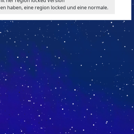
mit ner region locked Version
nen haben, eine region locked und eine normale.