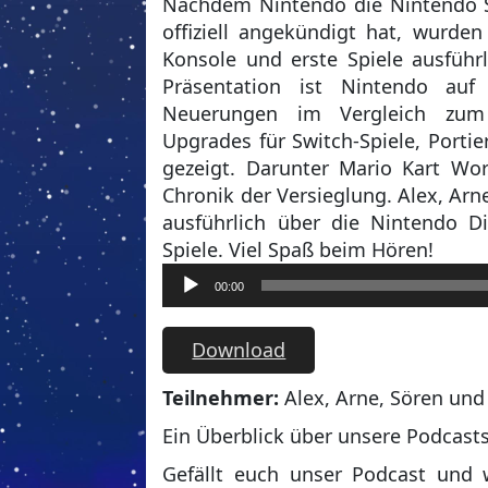
Nachdem Nintendo die Nintendo Sw
offiziell angekündigt hat, wurden
Konsole und erste Spiele ausführl
Präsentation ist Nintendo auf 
Neuerungen im Vergleich zum
Upgrades für Switch-Spiele, Port
gezeigt. Darunter Mario Kart Wo
Chronik der Versieglung. Alex, Ar
ausführlich über die Nintendo D
Spiele. Viel Spaß beim Hören!
Audio-
00:00
Player
Download
T
eilnehmer:
Alex, Arne, Sören und
Ein Überblick über unsere Podcast
Gefällt euch unser Podcast und 