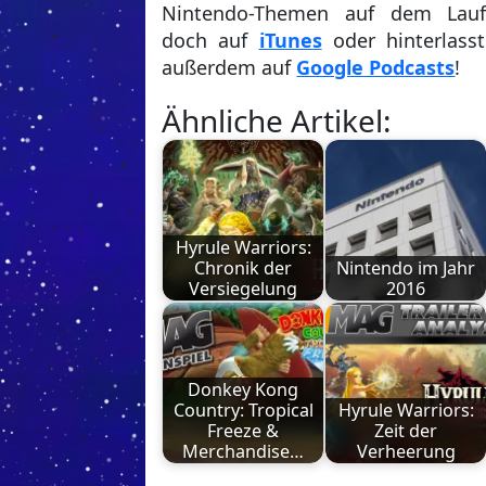
Nintendo-Themen auf dem Lauf
doch auf
iTunes
oder hinterlass
außerdem auf
Google Podcasts
!
Ähnliche Artikel:
Hyrule Warriors:
Chronik der
Nintendo im Jahr
Versiegelung
2016
Donkey Kong
Country: Tropical
Hyrule Warriors:
Freeze &
Zeit der
Merchandise…
Verheerung