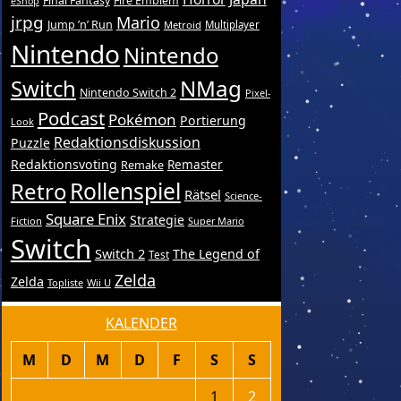
Final Fantasy
Fire Emblem
eShop
jrpg
Mario
Jump ’n’ Run
Metroid
Multiplayer
Nintendo
Nintendo
Switch
NMag
Nintendo Switch 2
Pixel-
Podcast
Pokémon
Portierung
Look
Redaktionsdiskussion
Puzzle
Redaktionsvoting
Remake
Remaster
Retro
Rollenspiel
Rätsel
Science-
Square Enix
Strategie
Fiction
Super Mario
Switch
Switch 2
The Legend of
Test
Zelda
Zelda
Topliste
Wii U
KALENDER
M
D
M
D
F
S
S
1
2