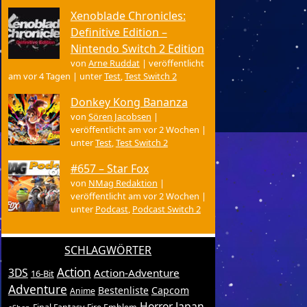
Xenoblade Chronicles:
Definitive Edition –
Nintendo Switch 2 Edition
von
Arne Ruddat
|
veröffentlicht
am vor 4 Tagen
|
unter
Test
,
Test Switch 2
Donkey Kong Bananza
von
Sören Jacobsen
|
veröffentlicht am vor 2 Wochen
|
unter
Test
,
Test Switch 2
#657 – Star Fox
von
NMag Redaktion
|
veröffentlicht am vor 2 Wochen
|
unter
Podcast
,
Podcast Switch 2
SCHLAGWÖRTER
Action
3DS
Action-Adventure
16-Bit
Adventure
Bestenliste
Capcom
Anime
Horror
Japan