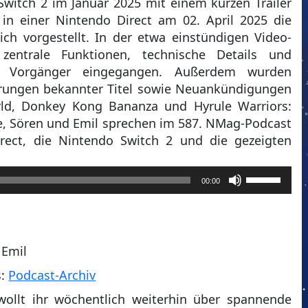
itch 2 im Januar 2025 mit einem kurzen Trailer
 in einer Nintendo Direct am 02. April 2025 die
ich vorgestellt. In der etwa einstündigen Video-
zentrale Funktionen, technische Details und
 Vorgänger eingegangen. Außerdem wurden
ierungen bekannter Titel sowie Neuankündigungen
rld, Donkey Kong Bananza und Hyrule Warriors:
ne, Sören und Emil sprechen im 587. NMag-Podcast
irect, die Nintendo Switch 2 und die gezeigten
Pfeiltasten
00:00
Hoch/Runt
benutzen,
um
die
 Emil
Lautstärke
s:
Podcast-Archiv
zu
regeln.
wollt ihr wöchentlich weiterhin über spannende