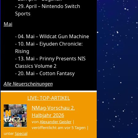
29. April – Nintendo Switch
Sports
Mai
04. Mai – Wildcat Gun Machine
10. Mai – Eiyuden Chronicle:
Rising
13. Mai – Prinny Presents NIS
Classics Volume 2
20. Mai – Cotton Fantasy
Alle Neuerscheinungen
LIVE: TOP-ARTIKEL
NMag-Vorschau 2.
Halbjahr 2026
von
Alexander Geisler
|
veröffentlicht am vor 5 Tagen
|
unter
Special