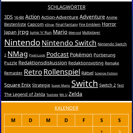
SCHLAGWÖRTER
Action
Adventure
3DS
Action-Adventure
16-Bit
Anime
Horror
Bestenliste
Capcom
Final Fantasy
Fire Emblem
eShop
jrpg
Mario
Japan
Jump ’n’ Run
Metroid
Multiplayer
Nintendo
Nintendo Switch
Nintendo Switch
NMag
Podcast
Pokémon
Portierung
2
Pixel-Look
Redaktionsdiskussion
Puzzle
Redaktionsvoting
Remake
Retro
Rollenspiel
Rätsel
Remaster
Science-Fiction
Switch
Square Enix
Switch 2
Strategie
Test
Super Mario
Zelda
The Legend of Zelda
Topliste
Wii U
KALENDER
M
D
M
D
F
S
S
1
2