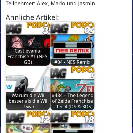
Teilnehmer: Alex, Mario und Jasmin
Ähnliche Artikel:
Castlevania-
Franchise #1 (NES,
GB)
#04 - NES Remix
Warum die Wii
#484 – The Legend
besser als die Wii
of Zelda Franchise
U war
– Teil 4 (DS & 3DS)