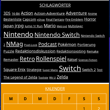
SCHLAGWÖRTER
Action
Adventure
3DS
Action-Adventure
16-Bit
Anime
Horror
Bestenliste
Capcom
Final Fantasy
Fire Emblem
eShop
jrpg
Mario
Japan
Jump ’n’ Run
Metroid
Multiplayer
Nintendo
Nintendo Switch
Nintendo Switch
NMag
Podcast
Pokémon
Portierung
2
Pixel-Look
Redaktionsdiskussion
Puzzle
Redaktionsvoting
Remake
Retro
Rollenspiel
Rätsel
Remaster
Science-Fiction
Switch
Square Enix
Switch 2
Strategie
Test
Super Mario
Zelda
The Legend of Zelda
Topliste
Wii U
KALENDER
M
D
M
D
F
S
S
1
2