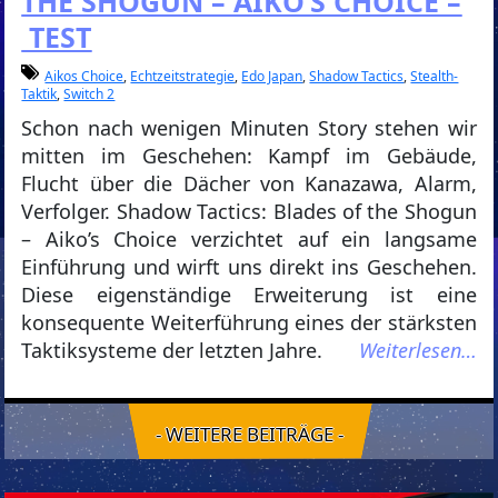
THE SHOGUN – AIKO’S CHOICE –
TEST
Aikos Choice
,
Echtzeitstrategie
,
Edo Japan
,
Shadow Tactics
,
Stealth-
Taktik
,
Switch 2
Schon nach wenigen Minuten Story stehen wir
mitten im Geschehen: Kampf im Gebäude,
Flucht über die Dächer von Kanazawa, Alarm,
Verfolger. Shadow Tactics: Blades of the Shogun
– Aiko’s Choice verzichtet auf ein langsame
Einführung und wirft uns direkt ins Geschehen.
Diese eigenständige Erweiterung ist eine
konsequente Weiterführung eines der stärksten
Taktiksysteme der letzten Jahre.
Weiterlesen…
- WEITERE BEITRÄGE -