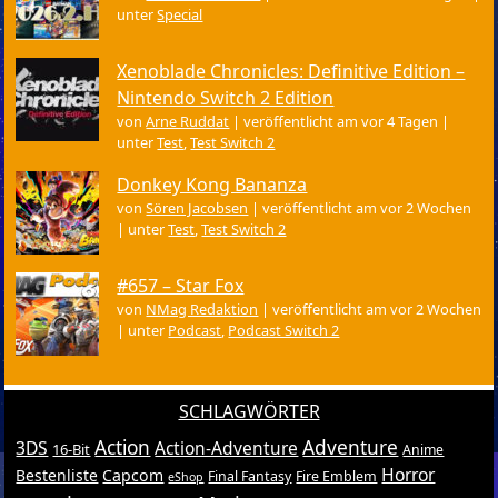
unter
Special
Xenoblade Chronicles: Definitive Edition –
Nintendo Switch 2 Edition
von
Arne Ruddat
|
veröffentlicht am vor 4 Tagen
|
unter
Test
,
Test Switch 2
Donkey Kong Bananza
von
Sören Jacobsen
|
veröffentlicht am vor 2 Wochen
|
unter
Test
,
Test Switch 2
#657 – Star Fox
von
NMag Redaktion
|
veröffentlicht am vor 2 Wochen
|
unter
Podcast
,
Podcast Switch 2
SCHLAGWÖRTER
Action
Adventure
3DS
Action-Adventure
16-Bit
Anime
Horror
Bestenliste
Capcom
Final Fantasy
Fire Emblem
eShop