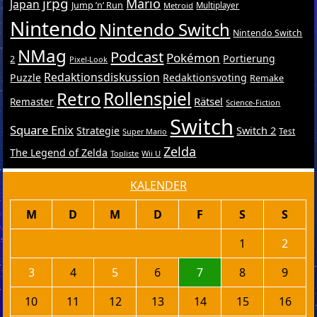
jrpg
Mario
Japan
Jump ’n’ Run
Metroid
Multiplayer
Nintendo
Nintendo Switch
Nintendo Switch
NMag
Podcast
Pokémon
Portierung
2
Pixel-Look
Redaktionsdiskussion
Puzzle
Redaktionsvoting
Remake
Retro
Rollenspiel
Rätsel
Remaster
Science-Fiction
Switch
Square Enix
Switch 2
Strategie
Test
Super Mario
Zelda
The Legend of Zelda
Topliste
Wii U
KALENDER
M
D
M
D
F
S
S
1
2
3
4
5
6
7
8
9
10
11
12
13
14
15
16