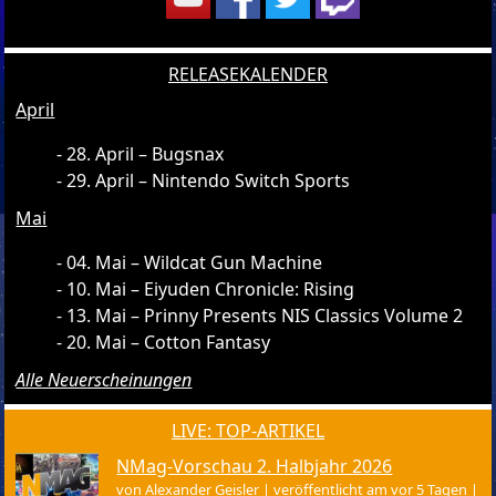
RELEASEKALENDER
April
28. April – Bugsnax
29. April – Nintendo Switch Sports
Mai
04. Mai – Wildcat Gun Machine
10. Mai – Eiyuden Chronicle: Rising
13. Mai – Prinny Presents NIS Classics Volume 2
20. Mai – Cotton Fantasy
Alle Neuerscheinungen
LIVE: TOP-ARTIKEL
NMag-Vorschau 2. Halbjahr 2026
von
Alexander Geisler
|
veröffentlicht am vor 5 Tagen
|