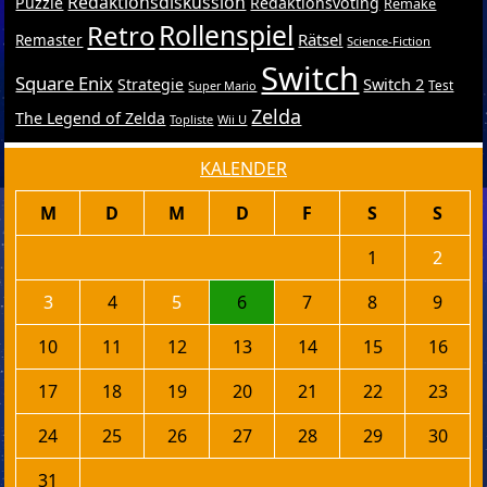
Redaktionsdiskussion
Puzzle
Redaktionsvoting
Remake
Retro
Rollenspiel
Rätsel
Remaster
Science-Fiction
Switch
Square Enix
Switch 2
Strategie
Test
Super Mario
Zelda
The Legend of Zelda
Topliste
Wii U
KALENDER
M
D
M
D
F
S
S
1
2
3
4
5
6
7
8
9
10
11
12
13
14
15
16
17
18
19
20
21
22
23
24
25
26
27
28
29
30
31