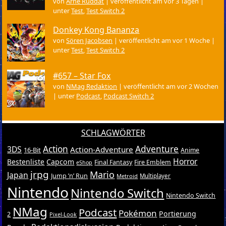
von
Arne Ruddat
|
veröffentlicht am vor 3 Tagen
|
unter
Test
,
Test Switch 2
Donkey Kong Bananza
von
Sören Jacobsen
|
veröffentlicht am vor 1 Woche
|
unter
Test
,
Test Switch 2
#657 – Star Fox
von
NMag Redaktion
|
veröffentlicht am vor 2 Wochen
|
unter
Podcast
,
Podcast Switch 2
SCHLAGWÖRTER
Action
Adventure
3DS
Action-Adventure
16-Bit
Anime
Horror
Bestenliste
Capcom
Final Fantasy
Fire Emblem
eShop
jrpg
Mario
Japan
Jump ’n’ Run
Metroid
Multiplayer
Nintendo
Nintendo Switch
Nintendo Switch
NMag
Podcast
Pokémon
Portierung
2
Pixel-Look