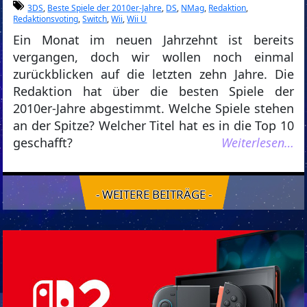
3DS
,
Beste Spiele der 2010er-Jahre
,
DS
,
NMag
,
Redaktion
,
Redaktionsvoting
,
Switch
,
Wii
,
Wii U
Ein Monat im neuen Jahrzehnt ist bereits
vergangen, doch wir wollen noch einmal
zurückblicken auf die letzten zehn Jahre. Die
Redaktion hat über die besten Spiele der
2010er-Jahre abgestimmt. Welche Spiele stehen
an der Spitze? Welcher Titel hat es in die Top 10
geschafft?
Weiterlesen…
- WEITERE BEITRÄGE -