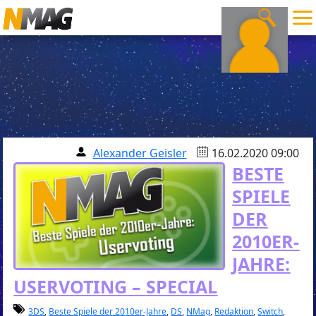
Alexander Geisler
16.02.2020 09:00
BESTE
SPIELE
DER
2010ER-
JAHRE:
USERVOTING – SPECIAL
3DS
,
Beste Spiele der 2010er-Jahre
,
DS
,
NMag
,
Redaktion
,
Switch
,