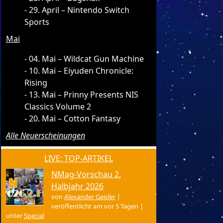
29. April – Nintendo Switch
Sports
Mai
04. Mai – Wildcat Gun Machine
10. Mai – Eiyuden Chronicle:
Rising
13. Mai – Prinny Presents NIS
Classics Volume 2
20. Mai – Cotton Fantasy
Alle Neuerscheinungen
LIVE: TOP-ARTIKEL
NMag-Vorschau 2.
Halbjahr 2026
von
Alexander Geisler
|
veröffentlicht am vor 5 Tagen
|
unter
Special