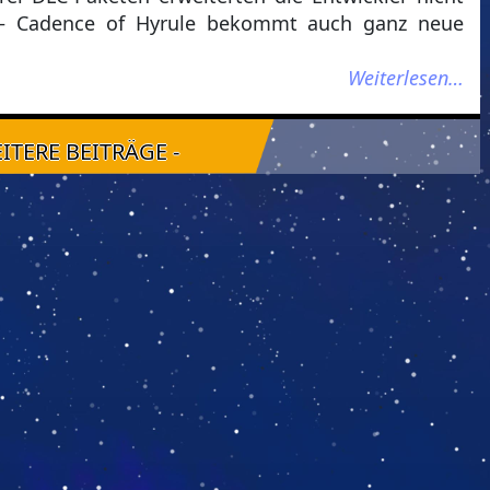
 – Cadence of Hyrule bekommt auch ganz neue
Weiterlesen…
EITERE BEITRÄGE -