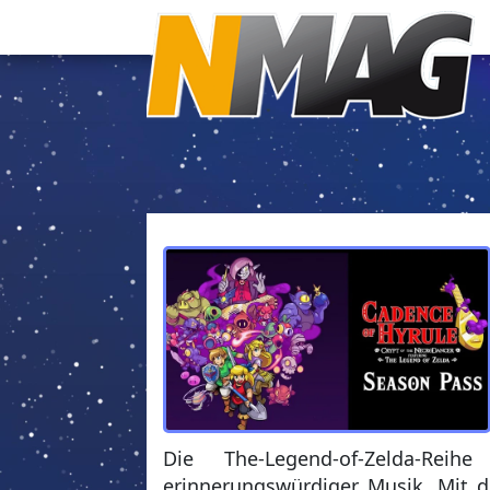
Die The-Legend-of-Zelda-Rei
erinnerungswürdiger Musik. Mit dr