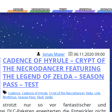
HOME
VORSCHAU
TEST
SPECIAL
PODCA
Jonas Maier
06.11.2020 09:00
CADENCE OF HYRULE – CRYPT OF
THE NECRODANCER FEATURING
THE LEGEND OF ZELDA – SEASON
PASS – TEST
Cadence
,
Cadence of Hyrule
,
Crypt of the NecroDancer
,
Deku
,
Link
,
Rhythmus
,
Season Pass
,
Skull
,
Zelda
he strotzt nur so vor fantastischer und
ei DLC-Paketen erweiterten die Entwickler nicht