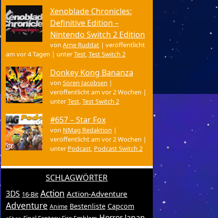
Xenoblade Chronicles:
Definitive Edition –
Nintendo Switch 2 Edition
von
Arne Ruddat
|
veröffentlicht
am vor 4 Tagen
|
unter
Test
,
Test Switch 2
Donkey Kong Bananza
von
Sören Jacobsen
|
veröffentlicht am vor 2 Wochen
|
unter
Test
,
Test Switch 2
#657 – Star Fox
von
NMag Redaktion
|
veröffentlicht am vor 2 Wochen
|
unter
Podcast
,
Podcast Switch 2
SCHLAGWÖRTER
Action
3DS
Action-Adventure
16-Bit
Adventure
Bestenliste
Capcom
Anime
Horror
Japan