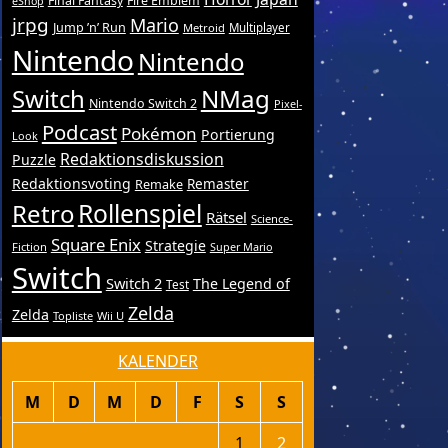
Final Fantasy
Fire Emblem
eShop
jrpg
Mario
Jump ’n’ Run
Metroid
Multiplayer
Nintendo
Nintendo
Switch
NMag
Nintendo Switch 2
Pixel-
Podcast
Pokémon
Portierung
Look
Redaktionsdiskussion
Puzzle
Redaktionsvoting
Remake
Remaster
Retro
Rollenspiel
Rätsel
Science-
Square Enix
Strategie
Fiction
Super Mario
Switch
Switch 2
The Legend of
Test
Zelda
Zelda
Topliste
Wii U
KALENDER
M
D
M
D
F
S
S
1
2