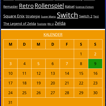
Retro
Rollenspiel
Rätsel
Remaster
Science-Fiction
Switch
Square Enix
Switch 2
Strategie
Test
Super Mario
Zelda
The Legend of Zelda
Topliste
Wii U
KALENDER
M
D
M
D
F
S
S
1
2
3
4
5
6
7
8
9
10
11
12
13
14
15
16
17
18
19
20
21
22
23
24
25
26
27
28
29
30
31