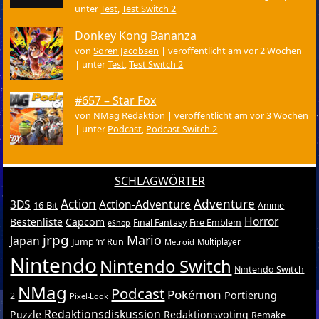
unter
Test
,
Test Switch 2
Donkey Kong Bananza
von
Sören Jacobsen
|
veröffentlicht am vor 2 Wochen
|
unter
Test
,
Test Switch 2
#657 – Star Fox
von
NMag Redaktion
|
veröffentlicht am vor 3 Wochen
|
unter
Podcast
,
Podcast Switch 2
SCHLAGWÖRTER
Action
Adventure
3DS
Action-Adventure
16-Bit
Anime
Horror
Bestenliste
Capcom
Final Fantasy
Fire Emblem
eShop
jrpg
Mario
Japan
Jump ’n’ Run
Metroid
Multiplayer
Nintendo
Nintendo Switch
Nintendo Switch
NMag
Podcast
Pokémon
Portierung
2
Pixel-Look
Redaktionsdiskussion
Puzzle
Redaktionsvoting
Remake