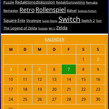
Redaktionsdiskussion
Puzzle
Redaktionsvoting
Remake
Retro
Rollenspiel
Rätsel
Remaster
Science-Fiction
Switch
Square Enix
Switch 2
Strategie
Test
Super Mario
Zelda
The Legend of Zelda
Topliste
Wii U
KALENDER
M
D
M
D
F
S
S
1
2
3
4
5
6
7
8
9
10
11
12
13
14
15
16
17
18
19
20
21
22
23
24
25
26
27
28
29
30