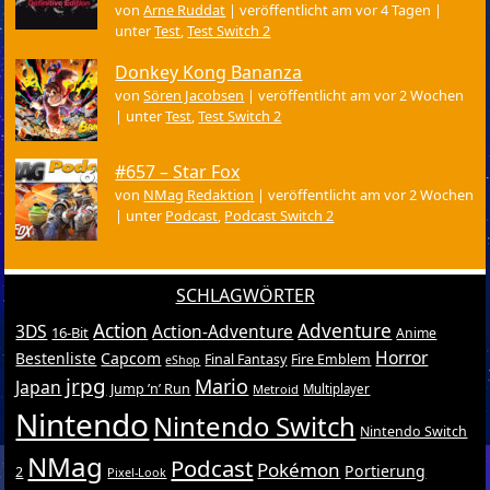
von
Arne Ruddat
|
veröffentlicht am vor 4 Tagen
|
unter
Test
,
Test Switch 2
Donkey Kong Bananza
von
Sören Jacobsen
|
veröffentlicht am vor 2 Wochen
|
unter
Test
,
Test Switch 2
#657 – Star Fox
von
NMag Redaktion
|
veröffentlicht am vor 2 Wochen
|
unter
Podcast
,
Podcast Switch 2
SCHLAGWÖRTER
Action
Adventure
3DS
Action-Adventure
16-Bit
Anime
Horror
Bestenliste
Capcom
Final Fantasy
Fire Emblem
eShop
jrpg
Mario
Japan
Jump ’n’ Run
Metroid
Multiplayer
Nintendo
Nintendo Switch
Nintendo Switch
NMag
Podcast
Pokémon
Portierung
2
Pixel-Look