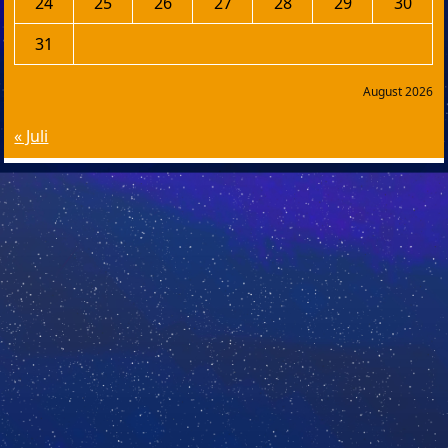
24
25
26
27
28
29
30
31
August 2026
« Juli