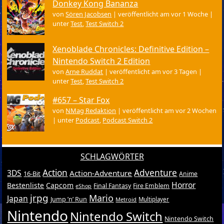
Donkey Kong Bananza
von
Sören Jacobsen
|
veröffentlicht am vor 1 Woche
|
unter
Test
,
Test Switch 2
Xenoblade Chronicles: Definitive Edition –
Nintendo Switch 2 Edition
von
Arne Ruddat
|
veröffentlicht am vor 3 Tagen
|
unter
Test
,
Test Switch 2
#657 – Star Fox
von
NMag Redaktion
|
veröffentlicht am vor 2 Wochen
|
unter
Podcast
,
Podcast Switch 2
SCHLAGWÖRTER
Action
Adventure
3DS
Action-Adventure
16-Bit
Anime
Horror
Bestenliste
Capcom
Final Fantasy
Fire Emblem
eShop
jrpg
Mario
Japan
Jump ’n’ Run
Metroid
Multiplayer
Nintendo
Nintendo Switch
Nintendo Switch