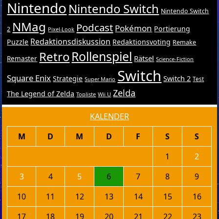
Nintendo
Nintendo Switch
Nintendo Switch
NMag
Podcast
Pokémon
Portierung
2
Pixel-Look
Redaktionsdiskussion
Puzzle
Redaktionsvoting
Remake
Retro
Rollenspiel
Rätsel
Remaster
Science-Fiction
Switch
Square Enix
Switch 2
Strategie
Test
Super Mario
Zelda
The Legend of Zelda
Topliste
Wii U
KALENDER
M
D
M
D
F
S
S
1
2
3
4
5
6
7
8
9
10
11
12
13
14
15
16
17
18
19
20
21
22
23