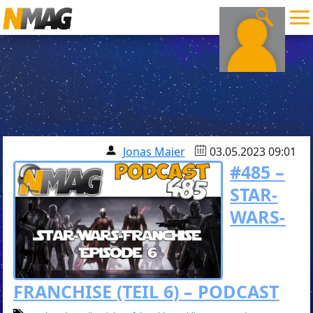
Jonas Maier
03.05.2023 09:01
#485 –
STAR-
WARS-
FRANCHISE (TEIL 6) – PODCAST