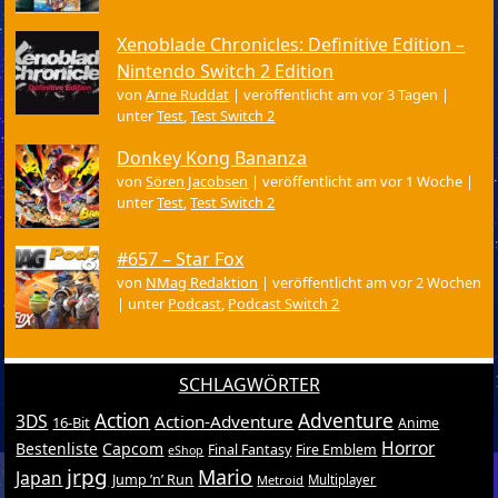
Xenoblade Chronicles: Definitive Edition –
Nintendo Switch 2 Edition
von
Arne Ruddat
|
veröffentlicht am vor 3 Tagen
|
unter
Test
,
Test Switch 2
Donkey Kong Bananza
von
Sören Jacobsen
|
veröffentlicht am vor 1 Woche
|
unter
Test
,
Test Switch 2
#657 – Star Fox
von
NMag Redaktion
|
veröffentlicht am vor 2 Wochen
|
unter
Podcast
,
Podcast Switch 2
SCHLAGWÖRTER
Action
Adventure
3DS
Action-Adventure
16-Bit
Anime
Horror
Bestenliste
Capcom
Final Fantasy
Fire Emblem
eShop
jrpg
Mario
Japan
Jump ’n’ Run
Metroid
Multiplayer