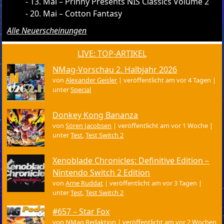
13. Mai – Prinny Presents NIS Classics Volume 2
20. Mai – Cotton Fantasy
Alle Neuerscheinungen
LIVE: TOP-ARTIKEL
NMag-Vorschau 2. Halbjahr 2026
von
Alexander Geisler
|
veröffentlicht am vor 4 Tagen
|
unter
Special
Donkey Kong Bananza
von
Sören Jacobsen
|
veröffentlicht am vor 1 Woche
|
unter
Test
,
Test Switch 2
Xenoblade Chronicles: Definitive Edition –
Nintendo Switch 2 Edition
von
Arne Ruddat
|
veröffentlicht am vor 3 Tagen
|
unter
Test
,
Test Switch 2
#657 – Star Fox
von
NMag Redaktion
|
veröffentlicht am vor 2 Wochen