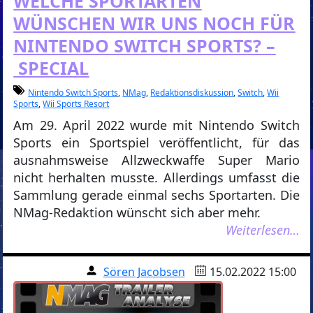
WELCHE SPORTARTEN
WÜNSCHEN WIR UNS NOCH FÜR
NINTENDO SWITCH SPORTS? –
SPECIAL
Nintendo Switch Sports
,
NMag
,
Redaktionsdiskussion
,
Switch
,
Wii
Sports
,
Wii Sports Resort
Am 29. April 2022 wurde mit Nintendo Switch
Sports ein Sportspiel veröffentlicht, für das
ausnahmsweise Allzweckwaffe Super Mario
nicht herhalten musste. Allerdings umfasst die
Sammlung gerade einmal sechs Sportarten. Die
NMag-Redaktion wünscht sich aber mehr.
Weiterlesen…
Sören Jacobsen
15.02.2022 15:00