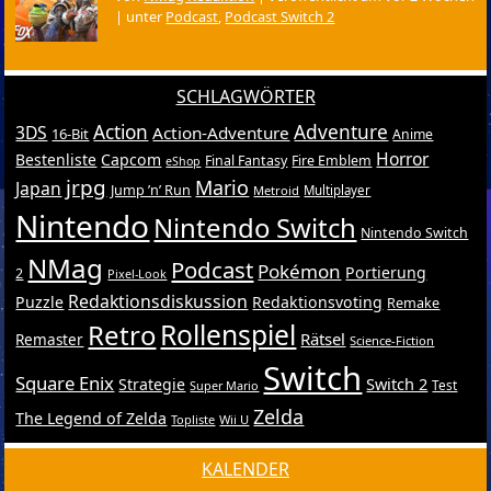
|
unter
Podcast
,
Podcast Switch 2
SCHLAGWÖRTER
Action
Adventure
3DS
Action-Adventure
16-Bit
Anime
Horror
Bestenliste
Capcom
Final Fantasy
Fire Emblem
eShop
jrpg
Mario
Japan
Jump ’n’ Run
Metroid
Multiplayer
Nintendo
Nintendo Switch
Nintendo Switch
NMag
Podcast
Pokémon
Portierung
2
Pixel-Look
Redaktionsdiskussion
Puzzle
Redaktionsvoting
Remake
Retro
Rollenspiel
Rätsel
Remaster
Science-Fiction
Switch
Square Enix
Switch 2
Strategie
Test
Super Mario
Zelda
The Legend of Zelda
Topliste
Wii U
KALENDER