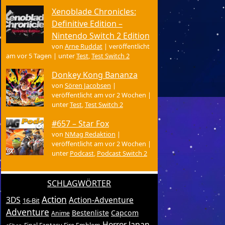
Xenoblade Chronicles:
Definitive Edition –
Nintendo Switch 2 Edition
von
Arne Ruddat
|
veröffentlicht
am vor 5 Tagen
|
unter
Test
,
Test Switch 2
Donkey Kong Bananza
von
Sören Jacobsen
|
veröffentlicht am vor 2 Wochen
|
unter
Test
,
Test Switch 2
#657 – Star Fox
von
NMag Redaktion
|
veröffentlicht am vor 2 Wochen
|
unter
Podcast
,
Podcast Switch 2
SCHLAGWÖRTER
Action
3DS
Action-Adventure
16-Bit
Adventure
Bestenliste
Capcom
Anime
Horror
Japan