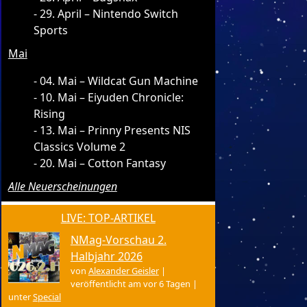
29. April – Nintendo Switch
Sports
Mai
04. Mai – Wildcat Gun Machine
10. Mai – Eiyuden Chronicle:
Rising
13. Mai – Prinny Presents NIS
Classics Volume 2
20. Mai – Cotton Fantasy
Alle Neuerscheinungen
LIVE: TOP-ARTIKEL
NMag-Vorschau 2.
Halbjahr 2026
von
Alexander Geisler
|
veröffentlicht am vor 6 Tagen
|
unter
Special