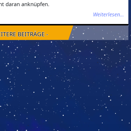
cht daran anknüpfen.
Weiterlesen…
EITERE BEITRÄGE -