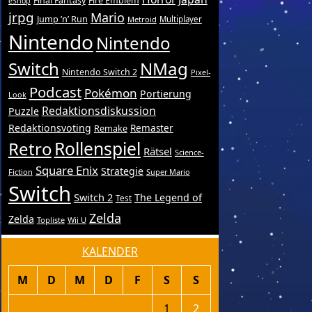
Final Fantasy
Fire Emblem
eShop
jrpg
Mario
Jump ’n’ Run
Metroid
Multiplayer
Nintendo
Nintendo
Switch
NMag
Nintendo Switch 2
Pixel-
Podcast
Pokémon
Portierung
Look
Redaktionsdiskussion
Puzzle
Redaktionsvoting
Remake
Remaster
Retro
Rollenspiel
Rätsel
Science-
Square Enix
Strategie
Fiction
Super Mario
Switch
Switch 2
The Legend of
Test
Zelda
Zelda
Topliste
Wii U
KALENDER
M
D
M
D
F
S
S
1
2