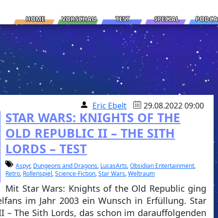
HOME
VORSCHAU
TEST
SPECIAL
PODCA
Eric Ebelt
29.08.2022 09:00
STAR WARS: KNIGHTS OF THE
OLD REPUBLIC II – THE SITH
LORDS – TEST
Aspyr
,
Dungeons and Dragons
,
LucasArts
,
Obsidian Entertainment
,
Retro
,
Rollenspiel
,
Science-Fiction
,
Star Wars
,
Weltraum
Mit Star Wars: Knights of the Old Republic ging
elfans im Jahr 2003 ein Wunsch in Erfüllung. Star
II – The Sith Lords, das schon im darauffolgenden