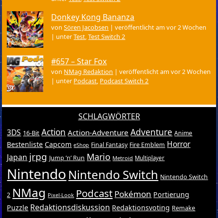
Donkey Kong Bananza
von
Sören Jacobsen
|
veröffentlicht am vor 2 Wochen
|
unter
Test
,
Test Switch 2
#657 – Star Fox
von
NMag Redaktion
|
veröffentlicht am vor 2 Wochen
|
unter
Podcast
,
Podcast Switch 2
SCHLAGWÖRTER
Action
Adventure
3DS
Action-Adventure
16-Bit
Anime
Horror
Bestenliste
Capcom
Final Fantasy
Fire Emblem
eShop
jrpg
Mario
Japan
Jump ’n’ Run
Metroid
Multiplayer
Nintendo
Nintendo Switch
Nintendo Switch
NMag
Podcast
Pokémon
Portierung
2
Pixel-Look
Redaktionsdiskussion
Puzzle
Redaktionsvoting
Remake