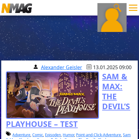
Alexander Geisler
13.01.2025 09:00
SAM &
MAX:
THE
DEVIL’S
PLAYHOUSE – TEST
Adventure
,
Comic
,
Episoden
,
Humor
,
Point-and-Click-Adventure
,
Sam