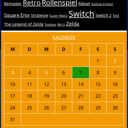
Retro
Rollenspiel
Rätsel
Remaster
Science-Fiction
Switch
Square Enix
Switch 2
Strategie
Test
Super Mario
Zelda
The Legend of Zelda
Topliste
Wii U
KALENDER
M
D
M
D
F
S
S
1
2
3
4
5
6
7
8
9
10
11
12
13
14
15
16
17
18
19
20
21
22
23
24
25
26
27
28
29
30
31