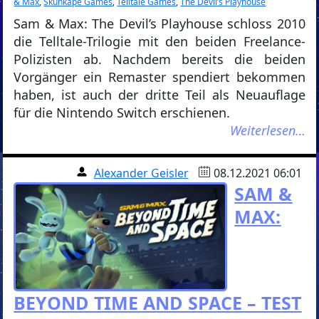
& Max
,
Skunkape Games
,
Telltale Games
,
The Devil’s Playhouse
Sam & Max: The Devil’s Playhouse schloss 2010
die Telltale-Trilogie mit den beiden Freelance-
Polizisten ab. Nachdem bereits die beiden
Vorgänger ein Remaster spendiert bekommen
haben, ist auch der dritte Teil als Neuauflage
für die Nintendo Switch erschienen.
Weiterlesen…
Alexander Geisler
08.12.2021 06:01
SAM &
MAX:
BEYOND TIME AND SPACE – TEST