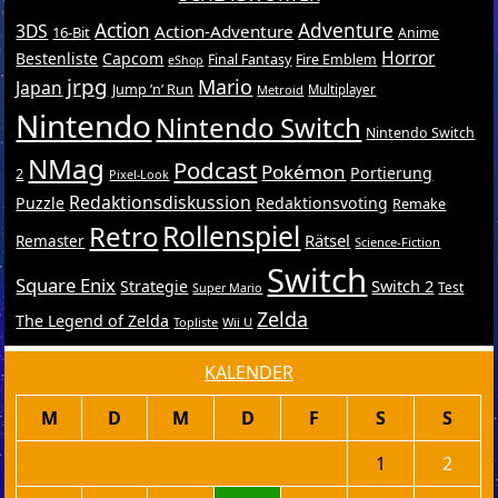
Action
Adventure
3DS
Action-Adventure
16-Bit
Anime
Horror
Bestenliste
Capcom
Final Fantasy
Fire Emblem
eShop
jrpg
Mario
Japan
Jump ’n’ Run
Metroid
Multiplayer
Nintendo
Nintendo Switch
Nintendo Switch
NMag
Podcast
Pokémon
Portierung
2
Pixel-Look
Redaktionsdiskussion
Puzzle
Redaktionsvoting
Remake
Retro
Rollenspiel
Rätsel
Remaster
Science-Fiction
Switch
Square Enix
Switch 2
Strategie
Test
Super Mario
Zelda
The Legend of Zelda
Topliste
Wii U
KALENDER
M
D
M
D
F
S
S
1
2