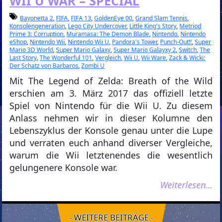
WII U WAR – SPECIAL
Bayonetta 2
,
FIFA
,
FIFA 13
,
GoldenEye 00
,
Grand Slam Tennis
,
Konsolengeneration
,
Lego City Undercover
,
Little King's Story
,
Metriod
Prime 3: Corruption
,
Muramasa: The Demon Blade
,
Nintendo
,
Nintendo
eShop
,
Nintendo Wii
,
Nintendo Wii U
,
Pandora's Tower
,
Punch-Out!!
,
Super
Mario 3D World
,
Super Mario Galaxy
,
Super Mario Galayxy 2
,
Switch
,
The
Last Story
,
The Wonderful 101
,
Vergleich
,
Wii U
,
Wii Ware
,
Zack & Wicki:
Der Schatz von Barbaros
,
Zombi U
Mit The Legend of Zelda: Breath of the Wild
erschien am 3. März 2017 das offiziell letzte
Spiel von Nintendo für die Wii U. Zu diesem
Anlass nehmen wir in dieser Kolumne den
Lebenszyklus der Konsole genau unter die Lupe
und verraten euch anhand diverser Vergleiche,
warum die Wii letztenendes die wesentlich
gelungenere Konsole war.
Weiterlesen…
- WEITERE BEITRÄGE -