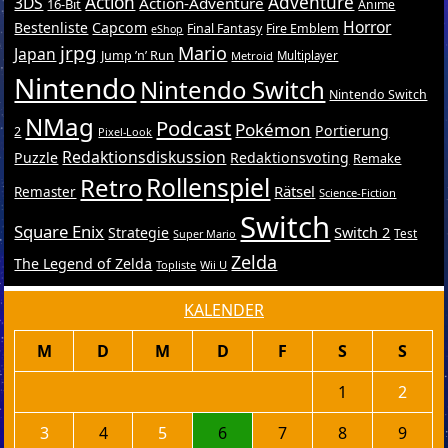
Action
Adventure
3DS
Action-Adventure
16-Bit
Anime
Horror
Bestenliste
Capcom
Final Fantasy
Fire Emblem
eShop
jrpg
Mario
Japan
Jump ’n’ Run
Metroid
Multiplayer
Nintendo
Nintendo Switch
Nintendo Switch
NMag
Podcast
Pokémon
Portierung
2
Pixel-Look
Redaktionsdiskussion
Puzzle
Redaktionsvoting
Remake
Retro
Rollenspiel
Rätsel
Remaster
Science-Fiction
Switch
Square Enix
Switch 2
Strategie
Test
Super Mario
Zelda
The Legend of Zelda
Topliste
Wii U
KALENDER
M
D
M
D
F
S
S
1
2
3
4
5
6
7
8
9