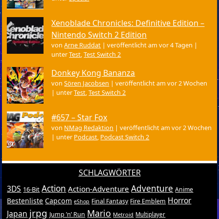
Xenoblade Chronicles: Definitive Edition –
Nintendo Switch 2 Edition
von
Arne Ruddat
|
veröffentlicht am vor 4 Tagen
|
unter
Test
,
Test Switch 2
Donkey Kong Bananza
von
Sören Jacobsen
|
veröffentlicht am vor 2 Wochen
|
unter
Test
,
Test Switch 2
#657 – Star Fox
von
NMag Redaktion
|
veröffentlicht am vor 2 Wochen
|
unter
Podcast
,
Podcast Switch 2
SCHLAGWÖRTER
Action
Adventure
3DS
Action-Adventure
16-Bit
Anime
Horror
Bestenliste
Capcom
Final Fantasy
Fire Emblem
eShop
jrpg
Mario
Japan
Jump ’n’ Run
Metroid
Multiplayer