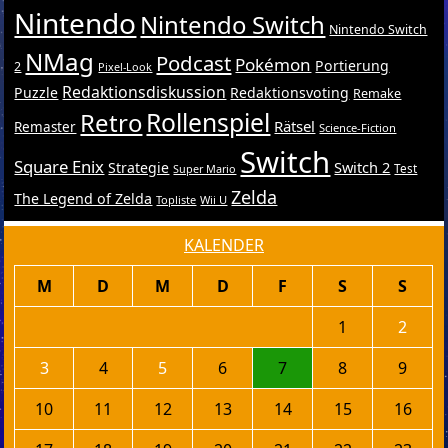
Nintendo
Nintendo Switch
Nintendo Switch
NMag
Podcast
Pokémon
Portierung
2
Pixel-Look
Redaktionsdiskussion
Puzzle
Redaktionsvoting
Remake
Retro
Rollenspiel
Rätsel
Remaster
Science-Fiction
Switch
Square Enix
Switch 2
Strategie
Test
Super Mario
Zelda
The Legend of Zelda
Topliste
Wii U
KALENDER
M
D
M
D
F
S
S
1
2
3
4
5
6
7
8
9
10
11
12
13
14
15
16