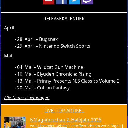
RELEASEKALENDER
April
28. April – Bugsnax
29. April – Nintendo Switch Sports
Mai
04. Mai – Wildcat Gun Machine
10. Mai – Eiyuden Chronicle: Rising
13. Mai – Prinny Presents NIS Classics Volume 2
20. Mai – Cotton Fantasy
Alle Neuerscheinungen
LIVE: TOP-ARTIKEL
NMag-Vorschau 2. Halbjahr 2026
von
Alexander Geisler
|
veröffentlicht am vor 6 Tagen
|