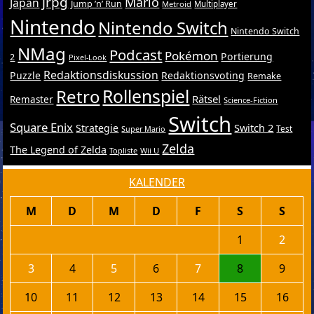
jrpg
Mario
Japan
Jump ’n’ Run
Metroid
Multiplayer
Nintendo
Nintendo Switch
Nintendo Switch
NMag
Podcast
Pokémon
Portierung
2
Pixel-Look
Redaktionsdiskussion
Puzzle
Redaktionsvoting
Remake
Retro
Rollenspiel
Rätsel
Remaster
Science-Fiction
Switch
Square Enix
Switch 2
Strategie
Test
Super Mario
Zelda
The Legend of Zelda
Topliste
Wii U
KALENDER
M
D
M
D
F
S
S
1
2
3
4
5
6
7
8
9
10
11
12
13
14
15
16