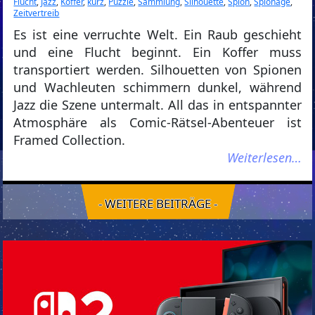
Flucht
,
Jazz
,
Koffer
,
kurz
,
Puzzle
,
Sammlung
,
Silhouette
,
Spion
,
Spionage
,
Zeitvertreib
Es ist eine verruchte Welt. Ein Raub geschieht
und eine Flucht beginnt. Ein Koffer muss
transportiert werden. Silhouetten von Spionen
und Wachleuten schimmern dunkel, während
Jazz die Szene untermalt. All das in entspannter
Atmosphäre als Comic-Rätsel-Abenteuer ist
Framed Collection.
Weiterlesen…
- WEITERE BEITRÄGE -