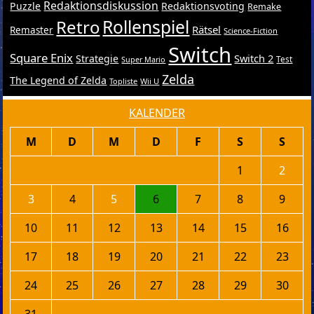
Redaktionsdiskussion
Puzzle
Redaktionsvoting
Remake
Retro
Rollenspiel
Rätsel
Remaster
Science-Fiction
Switch
Square Enix
Switch 2
Strategie
Test
Super Mario
Zelda
The Legend of Zelda
Topliste
Wii U
KALENDER
M
D
M
D
F
S
S
1
2
3
4
5
6
7
8
9
10
11
12
13
14
15
16
17
18
19
20
21
22
23
24
25
26
27
28
29
30
31