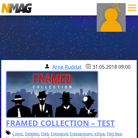
Arne Ruddat
31.05.2018 09:00
FRAMED COLLECTION – TEST
Comic
,
Detektiv
,
Dieb
,
Entspannt
,
Entspannung
,
eShop
,
Film Noir
,