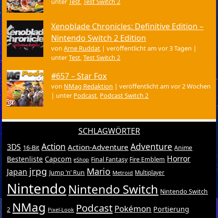
unter
Test
,
Test Switch 2
Xenoblade Chronicles: Definitive Edition –
Nintendo Switch 2 Edition
von
Arne Ruddat
|
veröffentlicht am vor 3 Tagen
|
unter
Test
,
Test Switch 2
#657 – Star Fox
von
NMag Redaktion
|
veröffentlicht am vor 2 Wochen
|
unter
Podcast
,
Podcast Switch 2
SCHLAGWÖRTER
Action
Adventure
3DS
Action-Adventure
16-Bit
Anime
Horror
Bestenliste
Capcom
Final Fantasy
Fire Emblem
eShop
jrpg
Mario
Japan
Jump ’n’ Run
Metroid
Multiplayer
Nintendo
Nintendo Switch
Nintendo Switch
NMag
Podcast
Pokémon
Portierung
2
Pixel-Look