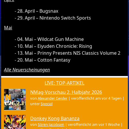
28. April – Bugsnax
29. April – Nintendo Switch Sports
Mai
04. Mai – Wildcat Gun Machine
10. Mai – Eiyuden Chronicle: Rising
13. Mai – Prinny Presents NIS Classics Volume 2
20. Mai – Cotton Fantasy
Alle Neuerscheinungen
LIVE: TOP-ARTIKEL
NMag-Vorschau 2. Halbjahr 2026
von
Alexander Geisler
|
veröffentlicht am vor 4 Tagen
|
unter
Special
Donkey Kong Bananza
von
Sören Jacobsen
|
veröffentlicht am vor 1 Woche
|