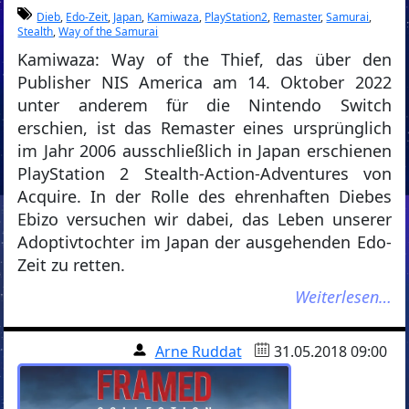
Dieb
,
Edo-Zeit
,
Japan
,
Kamiwaza
,
PlayStation2
,
Remaster
,
Samurai
,
Stealth
,
Way of the Samurai
Kamiwaza: Way of the Thief, das über den
Publisher NIS America am 14. Oktober 2022
unter anderem für die Nintendo Switch
erschien, ist das Remaster eines ursprünglich
im Jahr 2006 ausschließlich in Japan erschienen
PlayStation 2 Stealth-Action-Adventures von
Acquire. In der Rolle des ehrenhaften Diebes
Ebizo versuchen wir dabei, das Leben unserer
Adoptivtochter im Japan der ausgehenden Edo-
Zeit zu retten.
Weiterlesen…
Arne Ruddat
31.05.2018 09:00