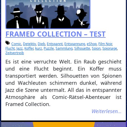
FRAMED COLLECTION – TEST
Comic
,
Detektiv
,
Dieb
,
Entspannt
,
Entspannung
,
eShop
,
Film Noir
,
Flucht
,
Jazz
,
Koffer
,
kurz
,
Puzzle
,
Sammlung
,
Silhouette
,
Spion
,
Spionage
,
Zeitvertreib
Es ist eine verruchte Welt. Ein Raub geschieht
und eine Flucht beginnt. Ein Koffer muss
transportiert werden. Silhouetten von Spionen
und Wachleuten schimmern dunkel, während
Jazz die Szene untermalt. All das in entspannter
Atmosphäre als Comic-Rätsel-Abenteuer ist
Framed Collection.
Weiterlesen…