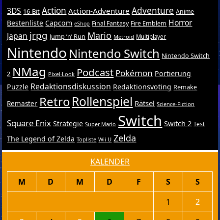
Action
Adventure
3DS
Action-Adventure
16-Bit
Anime
Horror
Bestenliste
Capcom
Final Fantasy
Fire Emblem
eShop
jrpg
Mario
Japan
Jump ’n’ Run
Metroid
Multiplayer
Nintendo
Nintendo Switch
Nintendo Switch
NMag
Podcast
Pokémon
Portierung
2
Pixel-Look
Redaktionsdiskussion
Puzzle
Redaktionsvoting
Remake
Retro
Rollenspiel
Rätsel
Remaster
Science-Fiction
Switch
Square Enix
Switch 2
Strategie
Test
Super Mario
Zelda
The Legend of Zelda
Topliste
Wii U
KALENDER
M
D
M
D
F
S
S
1
2