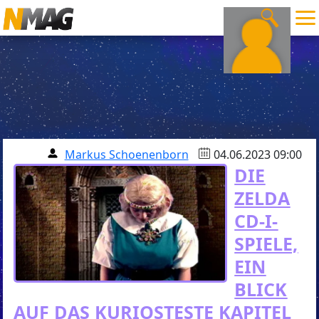
Markus Schoenenborn
04.06.2023 09:00
DIE
ZELDA
CD-I-
SPIELE,
EIN
BLICK
AUF DAS KURIOSTESTE KAPITEL