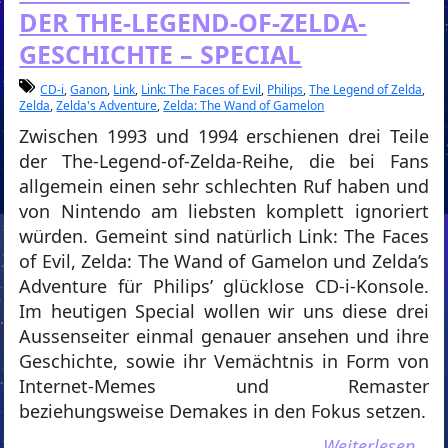
DER THE-LEGEND-OF-ZELDA-
GESCHICHTE – SPECIAL
CD-i
,
Ganon
,
Link
,
Link: The Faces of Evil
,
Philips
,
The Legend of Zelda
,
Zelda
,
Zelda's Adventure
,
Zelda: The Wand of Gamelon
Zwischen 1993 und 1994 erschienen drei Teile
der The-Legend-of-Zelda-Reihe, die bei Fans
allgemein einen sehr schlechten Ruf haben und
von Nintendo am liebsten komplett ignoriert
würden. Gemeint sind natürlich Link: The Faces
of Evil, Zelda: The Wand of Gamelon und Zelda’s
Adventure für Philips’ glücklose CD-i-Konsole.
Im heutigen Special wollen wir uns diese drei
Aussenseiter einmal genauer ansehen und ihre
Geschichte, sowie ihr Vemächtnis in Form von
Internet-Memes und Remaster
beziehungsweise Demakes in den Fokus setzen.
Weiterlesen…