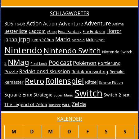
SCHLAGWÖRTER
Action
Adventure
3DS
Action-Adventure
16-Bit
Anime
Horror
Bestenliste
Capcom
Final Fantasy
Fire Emblem
eShop
jrpg
Mario
Japan
Jump ’n’ Run
Metroid
Multiplayer
Nintendo
Nintendo Switch
Nintendo Switch
NMag
Podcast
Pokémon
Portierung
2
Pixel-Look
Redaktionsdiskussion
Puzzle
Redaktionsvoting
Remake
Retro
Rollenspiel
Rätsel
Remaster
Science-Fiction
Switch
Square Enix
Switch 2
Strategie
Test
Super Mario
Zelda
The Legend of Zelda
Topliste
Wii U
KALENDER
M
D
M
D
F
S
S