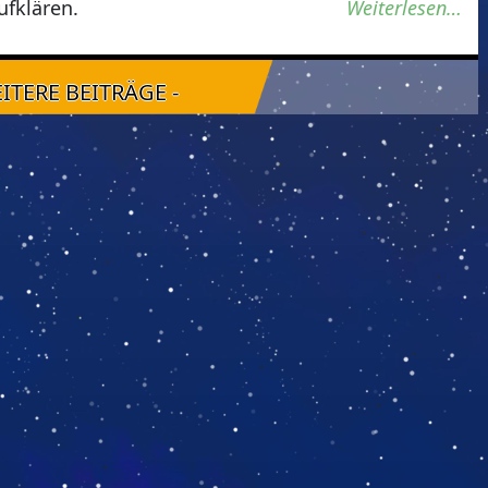
ufklären.
Weiterlesen…
EITERE BEITRÄGE -