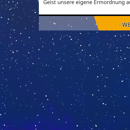
Geist unsere eigene Ermordnung a
- W