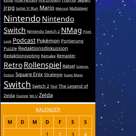
Final Fantasy
Fire Emblem
eShop
jrpg
Mario
Jump ’n’ Run
Metroid
Multiplayer
Nintendo
Nintendo
Switch
NMag
Nintendo Switch 2
Pixel-
Podcast
Pokémon
Portierung
Look
Redaktionsdiskussion
Puzzle
Redaktionsvoting
Remake
Remaster
Retro
Rollenspiel
Rätsel
Science-
Square Enix
Strategie
Fiction
Super Mario
Switch
Switch 2
The Legend of
Test
Zelda
Zelda
Topliste
Wii U
KALENDER
M
D
M
D
F
S
S
1
2
3
4