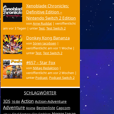
Xenoblade Chronicles:
Definitive Edition –
Nintendo Switch 2 Edition
von
Arne Ruddat
|
veröffentlicht
am vor 3 Tagen
|
unter
Test
,
Test Switch 2
Donkey Kong Bananza
von
Sören Jacobsen
|
veröffentlicht am vor 1 Woche
|
unter
Test
,
Test Switch 2
#657 – Star Fox
von
NMag Redaktion
|
veröffentlicht am vor 2 Wochen
|
unter
Podcast
,
Podcast Switch 2
SCHLAGWÖRTER
Action
3DS
Action-Adventure
16-Bit
Adventure
Bestenliste
Capcom
Anime
Horror
Japan