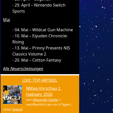
29. April – Nintendo Switch
Sports
Mai
04. Mai – Wildcat Gun Machine
10. Mai – Eiyuden Chronicle:
Rising
13. Mai – Prinny Presents NIS
Classics Volume 2
20. Mai – Cotton Fantasy
Alle Neuerscheinungen
LIVE: TOP-ARTIKEL
NMag-Vorschau 2.
Halbjahr 2026
von
Alexander Geisler
|
veröffentlicht am vor 4 Tagen
|
unter
Special