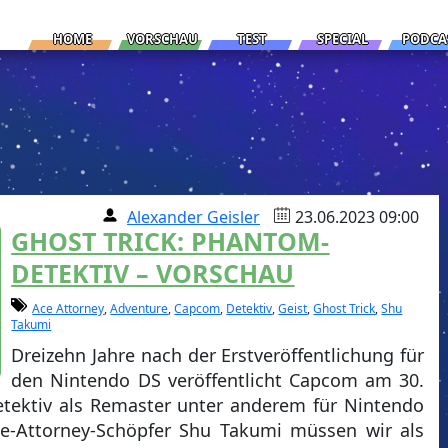
HOME
VORSCHAU
TEST
SPECIAL
PODCA
Alexander Geisler
23.06.2023 09:00
GHOST TRICK: PHANTOM-
DETEKTIV – VORSCHAU
Ace Attorney
,
Adventure
,
Capcom
,
Detektiv
,
Geist
,
Ghost Trick
,
Shu
Takumi
Dreizehn Jahre nach der Erstveröffentlichung für
den Nintendo DS veröffentlicht Capcom am 30.
etektiv als Remaster unter anderem für Nintendo
e-Attorney-Schöpfer Shu Takumi müssen wir als