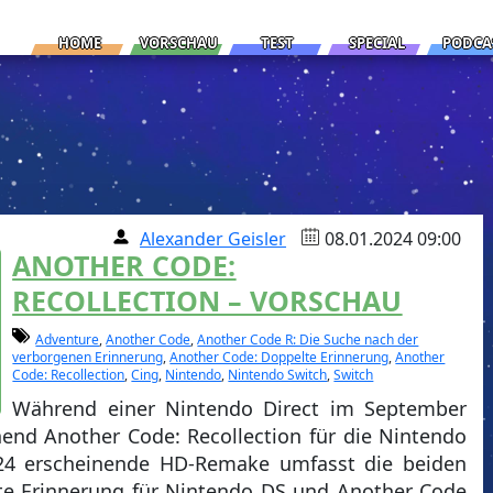
HOME
VORSCHAU
TEST
SPECIAL
PODCA
Alexander Geisler
08.01.2024 09:00
ANOTHER CODE:
RECOLLECTION – VORSCHAU
Adventure
,
Another Code
,
Another Code R: Die Suche nach der
verborgenen Erinnerung
,
Another Code: Doppelte Erinnerung
,
Another
Code: Recollection
,
Cing
,
Nintendo
,
Nintendo Switch
,
Switch
Während einer Nintendo Direct im September
end Another Code: Recollection für die Nintendo
024 erscheinende HD-Remake umfasst die beiden
te Erinnerung für Nintendo DS und Another Code