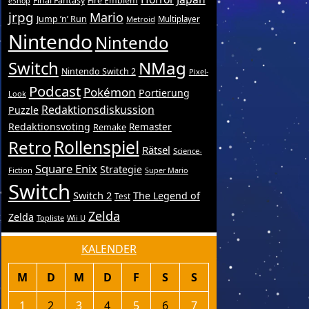
Final Fantasy
Fire Emblem
eShop
jrpg
Mario
Jump ’n’ Run
Metroid
Multiplayer
Nintendo
Nintendo
Switch
NMag
Nintendo Switch 2
Pixel-
Podcast
Pokémon
Portierung
Look
Redaktionsdiskussion
Puzzle
Redaktionsvoting
Remake
Remaster
Retro
Rollenspiel
Rätsel
Science-
Square Enix
Strategie
Fiction
Super Mario
Switch
Switch 2
The Legend of
Test
Zelda
Zelda
Topliste
Wii U
KALENDER
M
D
M
D
F
S
S
1
2
3
4
5
6
7