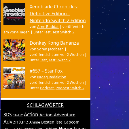
Xenoblade Chronicles:
Definitive Edition –
Nintendo Switch 2 Edition
von
Arne Ruddat
|
veröffentlicht
am vor 4 Tagen
|
unter
Test
,
Test Switch 2
Donkey Kong Bananza
von
Sören Jacobsen
|
veröffentlicht am vor 2 Wochen
|
unter
Test
,
Test Switch 2
#657 – Star Fox
von
NMag Redaktion
|
veröffentlicht am vor 2 Wochen
|
unter
Podcast
,
Podcast Switch 2
SCHLAGWÖRTER
Action
3DS
Action-Adventure
16-Bit
Adventure
Bestenliste
Capcom
Anime
Horror
Japan