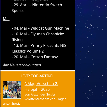
29. April – Nintendo Switch
Sports
Mai
04. Mai – Wildcat Gun Machine
10. Mai – Eiyuden Chronicle:
Rising
13. Mai – Prinny Presents NIS
Classics Volume 2
20. Mai – Cotton Fantasy
Alle Neuerscheinungen
LIVE: TOP-ARTIKEL
NMag-Vorschau 2.
Halbjahr 2026
von
Alexander Geisler
|
veröffentlicht am vor 5 Tagen
|
unter
Special