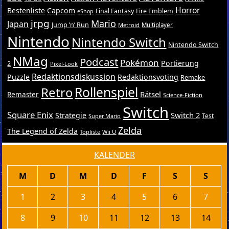
Horror
Bestenliste
Capcom
Final Fantasy
Fire Emblem
eShop
jrpg
Mario
Japan
Jump ’n’ Run
Metroid
Multiplayer
Nintendo
Nintendo Switch
Nintendo Switch
NMag
Podcast
Pokémon
Portierung
2
Pixel-Look
Redaktionsdiskussion
Puzzle
Redaktionsvoting
Remake
Retro
Rollenspiel
Rätsel
Remaster
Science-Fiction
Switch
Square Enix
Switch 2
Strategie
Test
Super Mario
Zelda
The Legend of Zelda
Topliste
Wii U
KALENDER
M
D
M
D
F
S
S
1
2
3
4
5
6
7
8
9
10
11
12
13
14