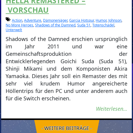
HELLA REMASTERED –
VORSCHAU
Action
,
Adventure
,
Dämonenjäger
,
Garcia Hotspur
,
Humor
,
Johnson
,
No More Heroes
,
Shadows of the Damned
,
Suda 51
,
Totenschädel
,
Unterwelt
Shadows of the Damned erschien ursprünglich
im Jahr 2011 und war eine
Gemeinschaftsproduktion der
Entwicklerlegenden Goichi Suda (Suda 51),
Shinji Mikami und dem Komponisten Akira
Yamaoka. Dieses Jahr soll ein Remaster des mit
sehr viel krudem Humor angereicherte
Höllentrips für den PC und unter anderem auch
für die Switch erscheinen.
Weiterlesen…
- WEITERE BEITRÄGE -