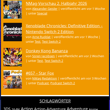
NMag-Vorschau 2. Halbjahr 2026
von
Alexander Geisler
|
veröffentlicht am vor 1 Woche
|
unter
Special
Xenoblade Chronicles: Definitive Edition –
Nintendo Switch 2 Edition
von
Arne Ruddat
|
veröffentlicht am vor 1 Woche
|
unter
Test
,
Test Switch 2
Donkey Kong Bananza
von
Sören Jacobsen
|
veröffentlicht am vor 2 Wochen
|
unter
Test
,
Test Switch 2
#657 – Star Fox
von
NMag Redaktion
|
veröffentlicht am vor 3 Wochen
|
unter
Podcast
,
Podcast Switch 2
SCHLAGWÖRTER
Action
Adventure
3DS
Action-Adventure
16-Bit
Anime