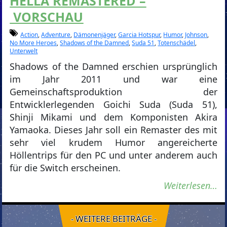
HELLA REMASTERED –
VORSCHAU
Action
,
Adventure
,
Dämonenjäger
,
Garcia Hotspur
,
Humor
,
Johnson
,
No More Heroes
,
Shadows of the Damned
,
Suda 51
,
Totenschädel
,
Unterwelt
Shadows of the Damned erschien ursprünglich
im Jahr 2011 und war eine
Gemeinschaftsproduktion der
Entwicklerlegenden Goichi Suda (Suda 51),
Shinji Mikami und dem Komponisten Akira
Yamaoka. Dieses Jahr soll ein Remaster des mit
sehr viel krudem Humor angereicherte
Höllentrips für den PC und unter anderem auch
für die Switch erscheinen.
Weiterlesen…
- WEITERE BEITRÄGE -