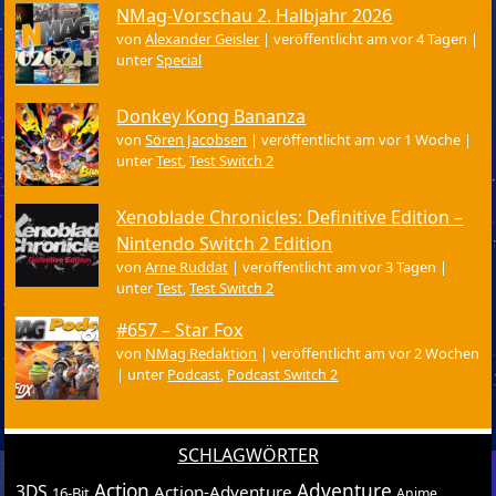
NMag-Vorschau 2. Halbjahr 2026
von
Alexander Geisler
|
veröffentlicht am vor 4 Tagen
|
unter
Special
Donkey Kong Bananza
von
Sören Jacobsen
|
veröffentlicht am vor 1 Woche
|
unter
Test
,
Test Switch 2
Xenoblade Chronicles: Definitive Edition –
Nintendo Switch 2 Edition
von
Arne Ruddat
|
veröffentlicht am vor 3 Tagen
|
unter
Test
,
Test Switch 2
#657 – Star Fox
von
NMag Redaktion
|
veröffentlicht am vor 2 Wochen
|
unter
Podcast
,
Podcast Switch 2
SCHLAGWÖRTER
Action
Adventure
3DS
Action-Adventure
16-Bit
Anime