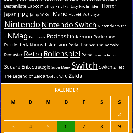
Horror
Bestenliste
Capcom
Final Fantasy
Fire Emblem
eShop
jrpg
Mario
Japan
Jump ’n’ Run
Metroid
Multiplayer
Nintendo
Nintendo Switch
Nintendo Switch
NMag
Podcast
Pokémon
Portierung
2
Pixel-Look
Redaktionsdiskussion
Puzzle
Redaktionsvoting
Remake
Retro
Rollenspiel
Rätsel
Remaster
Science-Fiction
Switch
Square Enix
Switch 2
Strategie
Test
Super Mario
Zelda
The Legend of Zelda
Topliste
Wii U
KALENDER
M
D
M
D
F
S
S
1
2
3
4
5
6
7
8
9