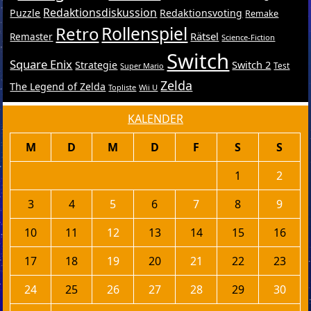
Redaktionsdiskussion
Puzzle
Redaktionsvoting
Remake
Retro
Rollenspiel
Rätsel
Remaster
Science-Fiction
Switch
Square Enix
Switch 2
Strategie
Test
Super Mario
Zelda
The Legend of Zelda
Topliste
Wii U
KALENDER
M
D
M
D
F
S
S
1
2
3
4
5
6
7
8
9
10
11
12
13
14
15
16
17
18
19
20
21
22
23
24
25
26
27
28
29
30