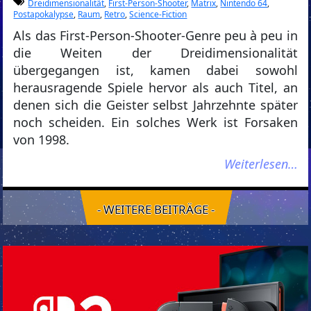
Dreidimensionalität
,
First-Person-Shooter
,
Matrix
,
Nintendo 64
,
Postapokalypse
,
Raum
,
Retro
,
Science-Fiction
Als das First-Person-Shooter-Genre peu à peu in
die Weiten der Dreidimensionalität
übergegangen ist, kamen dabei sowohl
herausragende Spiele hervor als auch Titel, an
denen sich die Geister selbst Jahrzehnte später
noch scheiden. Ein solches Werk ist Forsaken
von 1998.
Weiterlesen…
- WEITERE BEITRÄGE -