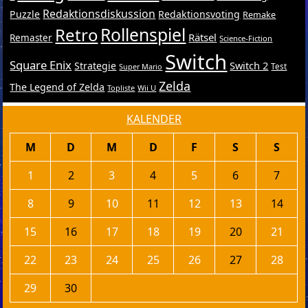
Redaktionsdiskussion
Puzzle
Redaktionsvoting
Remake
Retro
Rollenspiel
Rätsel
Remaster
Science-Fiction
Switch
Square Enix
Switch 2
Strategie
Test
Super Mario
Zelda
The Legend of Zelda
Topliste
Wii U
KALENDER
M
D
M
D
F
S
S
1
2
3
4
5
6
7
8
9
10
11
12
13
14
15
16
17
18
19
20
21
22
23
24
25
26
27
28
29
30