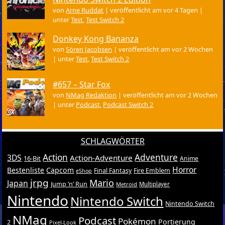
von
Arne Ruddat
|
veröffentlicht am vor 4 Tagen
|
unter
Test
,
Test Switch 2
Donkey Kong Bananza
von
Sören Jacobsen
|
veröffentlicht am vor 2 Wochen
|
unter
Test
,
Test Switch 2
#657 – Star Fox
von
NMag Redaktion
|
veröffentlicht am vor 2 Wochen
|
unter
Podcast
,
Podcast Switch 2
SCHLAGWÖRTER
Action
Adventure
3DS
Action-Adventure
16-Bit
Anime
Horror
Bestenliste
Capcom
Final Fantasy
Fire Emblem
eShop
jrpg
Mario
Japan
Jump ’n’ Run
Metroid
Multiplayer
Nintendo
Nintendo Switch
Nintendo Switch
NMag
Podcast
Pokémon
Portierung
2
Pixel-Look