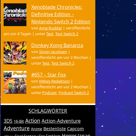
Xenoblade Chronicles:
Definitive Edition –
Nintendo Switch 2 Edition
von
Arne Ruddat
|
veröffentlicht
am vor 4 Tagen
|
unter
Test
,
Test Switch 2
Donkey Kong Bananza
von
Sören Jacobsen
|
veröffentlicht am vor 2 Wochen
|
unter
Test
,
Test Switch 2
#657 – Star Fox
von
NMag Redaktion
|
veröffentlicht am vor 2 Wochen
|
unter
Podcast
,
Podcast Switch 2
SCHLAGWÖRTER
Action
3DS
Action-Adventure
16-Bit
Adventure
Bestenliste
Capcom
Anime
Horror
Japan