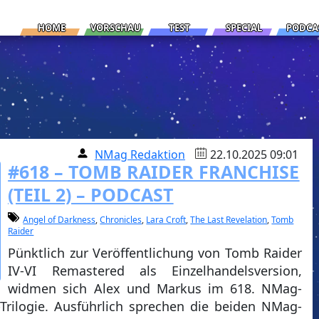
HOME
VORSCHAU
TEST
SPECIAL
PODCA
NMag Redaktion
22.10.2025 09:01
#618 – TOMB RAIDER FRANCHISE
(TEIL 2) – PODCAST
Angel of Darkness
,
Chronicles
,
Lara Croft
,
The Last Revelation
,
Tomb
Raider
Pünktlich zur Veröffentlichung von Tomb Raider
IV-VI Remastered als Einzelhandelsversion,
widmen sich Alex und Markus im 618. NMag-
Trilogie. Ausführlich sprechen die beiden NMag-