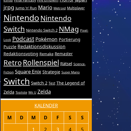
Final Fantasy
Fire Emblem
eShop
jrpg
Mario
Jump ’n’ Run
Metroid
Multiplayer
Nintendo
Nintendo
Switch
NMag
Nintendo Switch 2
Pixel-
Podcast
Pokémon
Portierung
Look
Redaktionsdiskussion
Puzzle
Redaktionsvoting
Remake
Remaster
Retro
Rollenspiel
Rätsel
Science-
Square Enix
Strategie
Fiction
Super Mario
Switch
Switch 2
The Legend of
Test
Zelda
Zelda
Topliste
Wii U
KALENDER
M
D
M
D
F
S
S
1
2
3
4
5