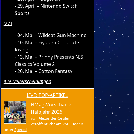
29. April – Nintendo Switch
Sports
Mai
04. Mai – Wildcat Gun Machine
10. Mai – Eiyuden Chronicle:
Rising
13. Mai – Prinny Presents NIS
Classics Volume 2
20. Mai – Cotton Fantasy
Alle Neuerscheinungen
LIVE: TOP-ARTIKEL
NMag-Vorschau 2.
Halbjahr 2026
von
Alexander Geisler
|
veröffentlicht am vor 5 Tagen
|
unter
Special